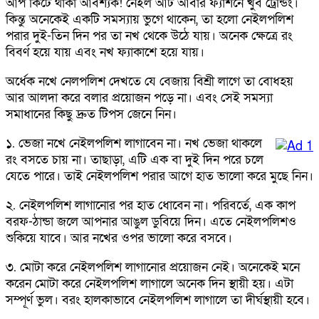
আপ কিটে থাকা আবশ্যক! নেইল আর্ট আবার ফ্যাশনে খুব ট্রেন্ডিং।
কিন্তু অনেকেই একটি সমস্যায় ভুগে থাকেন, তা হলো নেইলপলিশ
পরার দুই-তিন দিন পর তা নখ থেকে উঠে যায়। অনেক ক্ষেত্রে রং
বিবর্ণ হয়ে যায় এবং নখ ফ্যাকাশে হয়ে যায়।
অর্ধেক নখে নেলপলিশ দেখতে যে বেজায় বিশ্রী লাগে তা বোধহয়
আর আলদা করে বলার প্রয়োজন পড়ে না। এবং সেই সমস্যা
সমাধানের কিছু দ্রুত টিপস জেনে নিন।
১. ভেজা নখে নেইলপলিশ লাগাবেন না। নখ ভেজা থাকলে
রং বসতে চায় না। তাছাড়া, এটি এক বা দুই দিন পরে চলে
যেতে পারে। তাই নেইলপলিশ পরার আগে হাত ভালো করে মুছে নিন।
২. নেইলপলিশ লাগানোর পর হাত ধোবেন না। পরিবর্তে, এক কাপ
বরফ-ঠান্ডা জলে আপনার আঙুল ডুবিয়ে দিন। এতে নেইলপলিশও
শুকিয়ে যাবে। আর নখের ওপর ভালো করে বসবে।
৩. মোটা করে নেইলপলিশ লাগানোর প্রয়োজন নেই। অনেকেই মনে
করেন মোটা করে নেইলপলিশ লাগালে অনেক দিন স্থায়ী হয়। এটা
সম্পূর্ণ ভুল। বরং হালকাভাবে নেইলপলিশ লাগালে তা দীর্ঘস্থায়ী হবে।