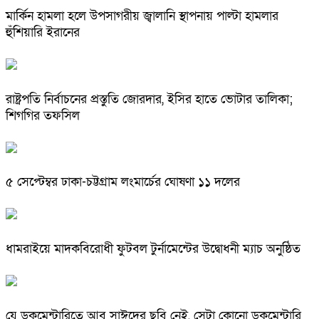
মার্কিন হামলা হলে উপসাগরীয় জ্বালানি স্থাপনায় পাল্টা হামলার
হুঁশিয়ারি ইরানের
রাষ্ট্রপতি নির্বাচনের প্রস্তুতি জোরদার, ইসির হাতে ভোটার তালিকা;
শিগগির তফসিল
৫ সেপ্টেম্বর ঢাকা-চট্টগ্রাম লংমার্চের ঘোষণা ১১ দলের
ধামরাইয়ে মাদকবিরোধী ফুটবল টুর্নামেন্টের উদ্বোধনী ম্যাচ অনুষ্ঠিত
যে ডকুমেন্টারিতে আবু সাঈদের ছবি নেই, সেটা কোনো ডকুমেন্টারি