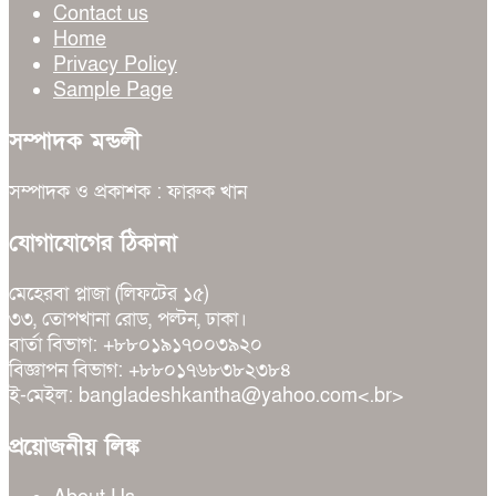
Contact us
Home
Privacy Policy
Sample Page
সম্পাদক মন্ডলী
সম্পাদক ও প্রকাশক : ফারুক খান
যোগাযোগের ঠিকানা
মেহেরবা প্লাজা (লিফটের ১৫)
৩৩, তোপখানা রোড, পল্টন, ঢাকা।
বার্তা বিভাগ: +৮৮০১৯১৭০০৩৯২০
বিজ্ঞাপন বিভাগ: +৮৮০১৭৬৮৩৮২৩৮৪
ই-মেইল: bangladeshkantha@yahoo.com<.br>
প্রয়োজনীয় লিঙ্ক