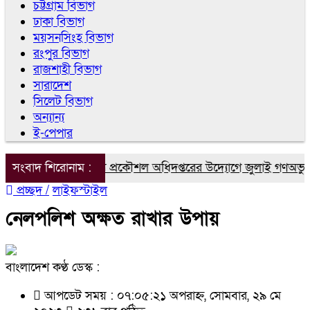
চট্টগ্রাম বিভাগ
ঢাকা বিভাগ
ময়সনসিংহ বিভাগ
রংপুর বিভাগ
রাজশাহী বিভাগ
সারাদেশ
সিলেট বিভাগ
অন্যান্য
ই-পেপার
াবগঞ্জে জনস্বাস্থ্য প্রকৌশল অধিদপ্তরের উদ্যোগে জুলাই গণঅভ্যুত্থান দ
সংবাদ শিরোনাম :
প্রচ্ছদ /
লাইফস্টাইল
নেলপলিশ অক্ষত রাখার উপায়
বাংলাদেশ কণ্ঠ ডেস্ক :
আপডেট সময় : ০৭:০৫:২১ অপরাহ্ন, সোমবার, ২৯ মে