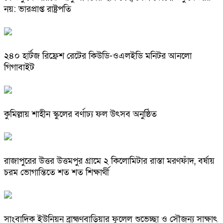
নয়: ভারপ্রাপ্ত রাষ্ট্রপতি
২৪০ হার্টজ রিফ্রেশ রেটের কিউডি-ওএলইডি মনিটর আনলো
গিগাবাইট
কুমিল্লায় শাহীন স্কুলের বর্ণাঢ্য ফল উৎসব অনুষ্ঠিত
রাজাপুরের উত্তর উত্তমপুর গ্রামে ২ কিলোমিটার রাস্তা মরণফাঁদ, বর্ষায়
চরম ভোগান্তিতে শত শত শিক্ষার্থী
সাংবাদিক ইউনিয়ন ব্রাহ্মণবাড়িয়ার ফুলেল শুভেচ্ছা ও সৌজন্য সাক্ষাৎ