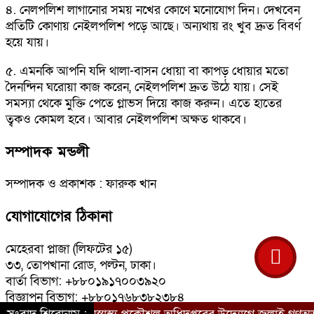
৪. নেলপলিশ লাগানোর সময় নখের কোণে মনোযোগ দিন। দেখবেন
প্রতিটি কোণায় নেইলপলিশ পড়ে আছে। অন্যথায় রং খুব দ্রুত বিবর্ণ
হয়ে যায়।
৫. এমনকি আপনি যদি থালা-বাসন ধোয়া বা কাপড় ধোয়ার মতো
দৈনন্দিন ঘরোয়া কাজ করেন, নেইলপলিশ দ্রুত উঠে যায়। সেই
সমস্যা থেকে মুক্তি পেতে গ্লাভস দিয়ে কাজ করুন। এতে হাতের
ত্বকও কোমল হবে। আবার নেইলপলিশ অক্ষত থাকবে।
সম্পাদক মন্ডলী
সম্পাদক ও প্রকাশক : ফারুক খান
যোগাযোগের ঠিকানা
মেহেরবা প্লাজা (লিফটের ১৫)
৩৩, তোপখানা রোড, পল্টন, ঢাকা।
বার্তা বিভাগ: +৮৮০১৯১৭০০৩৯২০
বিজ্ঞাপন বিভাগ: +৮৮০১৭৬৮৩৮২৩৮৪
ই-মেইল: bangladeshkantha@yahoo.com<.br>