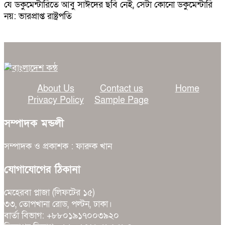
যে ডকুমেন্টারিতে আবু সাঈদের ছবি নেই, সেটা কোনো ডকুমেন্টারি
নয়: ভারপ্রাপ্ত রাষ্ট্রপতি
About Us
Contact us
Home
Privacy Policy
Sample Page
সম্পাদক মন্ডলী
সম্পাদক ও প্রকাশক : ফারুক খান
যোগাযোগের ঠিকানা
মেহেরবা প্লাজা (লিফটের ১৫)
৩৩, তোপখানা রোড, পল্টন, ঢাকা।
বার্তা বিভাগ: +৮৮০১৯১৭০০৩৯২০