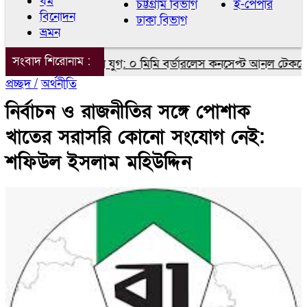
ধর্ম
চট্টগ্রাম বিভাগ
ই-পেপার
বিনোদন
ঢাকা বিভাগ
ভ্রমন
সংবাদ শিরোনাম :
ফোন ডিসপ্লেতে নতুন যুগ: ০ মিমি বর্ডারলেস কনসেপ্ট আনল টেকনো
প্রচ্ছদ /
অর্থনীতি
নির্বাচন ও রাজনীতির সঙ্গে পোশাক
খাতের সরাসরি কোনো সংযোগ নেই:
শফিউল ইসলাম মহিউদ্দিন