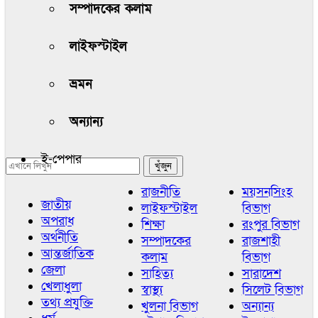
সম্পাদকের কলাম
লাইফস্টাইল
ভ্রমন
অন্যান্য
ই-পেপার
রাজনীতি
ময়সনসিংহ
জাতীয়
লাইফস্টাইল
বিভাগ
অপরাধ
শিক্ষা
রংপুর বিভাগ
অর্থনীতি
সম্পাদকের
রাজশাহী
আন্তর্জাতিক
কলাম
বিভাগ
জেলা
সাহিত্য
সারাদেশ
খেলাধুলা
স্বাস্থ্য
সিলেট বিভাগ
তথ্য প্রযুক্তি
খুলনা বিভাগ
অন্যান্য