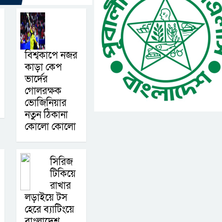
বিশ্বকাপে নজর
কাড়া কেপ
ভার্দের
গোলরক্ষক
ভোজিনিয়ার
নতুন ঠিকানা
কোলো কোলো
সিরিজ
টিকিয়ে
রাখার
লড়াইয়ে টস
হেরে ব্যাটিংয়ে
বাংলাদেশ