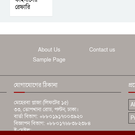
ফাইনালের
রেফারি
About Us
Contact us
Sample Page
যোগাযোগের ঠিকানা
প্
মেহেরবা প্লাজা (লিফটের ১৫)
A
৩৩, তোপখানা রোড, পল্টন, ঢাকা।
বার্তা বিভাগ: +৮৮০১৯১৭০০৩৯২০
P
বিজ্ঞাপন বিভাগ: +৮৮০১৭৬৮৩৮২৩৮৪
ই-মেইল: