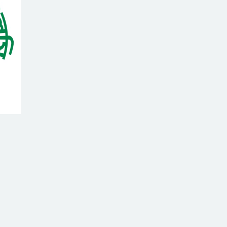
ঘোষণা ১১ দলের
ধামরাইয়ে
মাদকবিরোধী ফুটবল
টুর্নামেন্টের উদ্বোধনী
ম্যাচ অনুষ্ঠিত
যে ডকুমেন্টারিতে
আবু সাঈদের ছবি
নেই, সেটা কোনো
ডকুমেন্টারি নয়: ভারপ্রাপ্ত রাষ্ট্রপতি
২৪০ হার্টজ রিফ্রেশ
রেটের কিউডি-
ওএলইডি মনিটর
আনলো গিগাবাইট