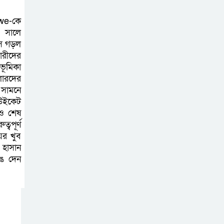
ইসলাম সিরাজকে
সাংবাদিক ইউনিয়ন ব্রাহ্মণবাড়িয়ার
bwe-কে
শুভেচ্ছা।
৪ সালে
াস গড়ল
ারীদের
মার্কিন হামলা হলে
ভূমিকা
উপসাগরীয় জ্বালানি
লারদের
স্থাপনায় পাল্টা
 সামনে
হামলার হুঁশিয়ারি ইরানের
 উইকেট
েও শেষ
বপূর্ণ
রাষ্ট্রপতি নির্বাচনের
ের খুব
প্রস্তুতি জোরদার,
 হাসান
ইসির হাতে ভোটার
ে দেন
তালিকা; শিগগির তফসিল
৫ সেপ্টেম্বর ঢাকা-
চট্টগ্রাম লংমার্চের