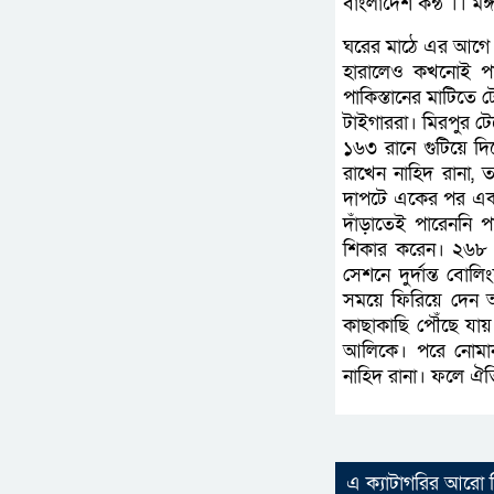
বাংলাদেশ কন্ঠ ।। ম
ঘরের মাঠে এর আগে
হারালেও কখনোই পাক
পাকিস্তানের মাটিতে
টাইগাররা। মিরপুর টে
১৬৩ রানে গুটিয়ে দ
রাখেন নাহিদ রানা
দাপটে একের পর এক 
দাঁড়াতেই পারেননি পা
শিকার করেন। ২৬৮ র
সেশনে দুর্দান্ত বোল
সময়ে ফিরিয়ে দেন অ
কাছাকাছি পৌঁছে যা
আলিকে। পরে নোমা
নাহিদ রানা। ফলে ঐ
এ ক্যাটাগরির আরো