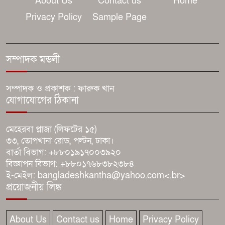
About Us
Contact us
Home
ইসির হাতে ভোটার তালিকা; শিগগির
তফসিল
Privacy Policy
Sample Page
৫ সেপ্টেম্বর ঢাকা-চট্টগ্রাম লংমার্চের
ঘোষণা ১১ দলের
সম্পাদক মন্ডলী
ধামরাইয়ে মাদকবিরোধী ফুটবল
সম্পাদক ও প্রকাশক : ফারুক খান
যোগাযোগের ঠিকানা
টুর্নামেন্টের উদ্বোধনী ম্যাচ অনুষ্ঠিত
মেহেরবা প্লাজা (লিফটের ১৫)
যে ডকুমেন্টারিতে আবু সাঈদের ছবি
৩৩, তোপখানা রোড, পল্টন, ঢাকা।
নেই, সেটা কোনো ডকুমেন্টারি নয়:
বার্তা বিভাগ: +৮৮০১৯১৭০০৩৯২০
ভারপ্রাপ্ত রাষ্ট্রপতি
বিজ্ঞাপন বিভাগ: +৮৮০১৭৬৮৩৮২৩৮৪
ই-মেইল: bangladeshkantha@yahoo.com<.br>
২৪০ হার্টজ রিফ্রেশ রেটের কিউডি-
প্রয়োজনীয় লিঙ্ক
ওএলইডি মনিটর আনলো গিগাবাইট
About Us
Contact us
Home
Privacy Policy