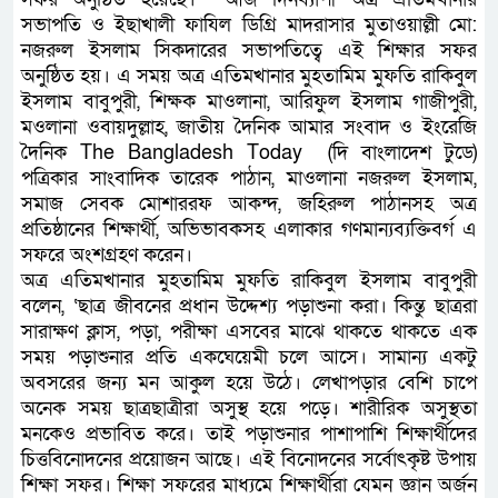
সভাপতি ও ইছাখালী ফাযিল ডিগ্রি মাদরাসার মুতাওয়াল্লী মো:
নজরুল ইসলাম সিকদারের সভাপতিত্বে এই শিক্ষার সফর
অনুষ্ঠিত হয়। এ সময় অত্র এতিমখানার মুহতামিম মুফতি রাকিবুল
ইসলাম বাবুপুরী, শিক্ষক মাওলানা, আরিফুল ইসলাম গাজীপুরী,
মওলানা ওবায়দুল্লাহ, জাতীয় দৈনিক আমার সংবাদ ও ইংরেজি
দৈনিক The Bangladesh Today (দি বাংলাদেশ টুডে)
পত্রিকার সাংবাদিক তারেক পাঠান, মাওলানা নজরুল ইসলাম,
সমাজ সেবক মোশাররফ আকন্দ, জহিরুল পাঠানসহ অত্র
প্রতিষ্ঠানের শিক্ষার্থী, অভিভাবকসহ এলাকার গণমান্যব্যক্তিবর্গ এ
সফরে অংশগ্রহণ করেন।
অত্র এতিমখানার মুহতামিম মুফতি রাকিবুল ইসলাম বাবুপুরী
বলেন, ‘ছাত্র জীবনের প্রধান উদ্দেশ্য পড়াশুনা করা। কিন্তু ছাত্ররা
সারাক্ষণ ক্লাস, পড়া, পরীক্ষা এসবের মাঝে থাকতে থাকতে এক
সময় পড়াশুনার প্রতি একঘেয়েমী চলে আসে। সামান্য একটু
অবসরের জন্য মন আকুল হয়ে উঠে। লেখাপড়ার বেশি চাপে
অনেক সময় ছাত্রছাত্রীরা অসুস্থ হয়ে পড়ে। শারীরিক অসুস্থতা
মনকেও প্রভাবিত করে। তাই পড়াশুনার পাশাপাশি শিক্ষার্থীদের
চিত্তবিনোদনের প্রয়োজন আছে। এই বিনোদনের সর্বোৎকৃষ্ট উপায়
শিক্ষা সফর। শিক্ষা সফরের মাধ্যমে শিক্ষার্থীরা যেমন জ্ঞান অর্জন