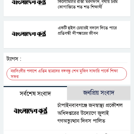
কিলোমিটার রাস্তা মরণফাঁদ, বর্ষায় চরম
ভোগান্তিতে শত শত শিক্ষার্থী
একটি হুইল চেয়ারই বদলে দিতে পারে
প্রতিবন্ধী দীপঙ্করের জীবন
ট্যাগস :
নরসিংদীর পলাশে এতিম ছাত্রদের বঙ্গবন্ধু শেখ মুজিব সাফারি পার্কে শিক্ষা
সফর
জনপ্রিয় সংবাদ
সর্বশেষ সংবাদ
চাঁপাইনবাবগঞ্জে জনস্বাস্থ্য প্রকৌশল
অধিদপ্তরের উদ্যোগে জুলাই
গণঅভ্যুত্থান দিবস পালিত