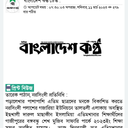
বাংলাদেশ কণ্ঠ ডেস্ক :
আপডেট সময় : ০৭:৩০:০৩ অপরাহ্ন, শনিবার, ১১ মার্চ ২০২৩
২৭৯
বার পঠিত
তারেক পাঠান, নরসিংদী প্রতিনিধি :
পড়ালেখার পাশাপাশি এতিম ছাত্রদের মনকে বিকাশিত করতে
নরসিংদী পলাশের গজারিয়া ইউনিয়নে তালতলী এলাকায় অবস্থিত
ইছখালী দারুল মাছাকীন ইসলামিয়া এতিমখানার শিক্ষার্থীদের
গাজীপুরের বঙ্গবন্ধু শেখ মুজিব সাফারি পার্কে ২০২৩ইং শিক্ষা
সফর অনুষ্ঠিত হয়েছে। আজ দিনব্যাপী অত্র এতিমখানার