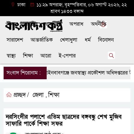
ঢাকা
১১:২৯ অপরাহ্ন, বৃহস্পতিবার, ০৬ অগাস্ট ২০২৬, ২২
শ্রাবণ ১৪৩৩ বঙ্গাব্দ
প্রচ্ছদ
জাতীয়
রাজনীতি
অপরাধ
অর্থনীতি
সারাদেশ
আন্তর্জাতিক
খেলাধুলা
ধর্ম
বিনোদন
স্বাস্থ্য
শিক্ষা
আরো
ই-পেপার
সংবাদ শিরোনাম :
চাঁপাইনবাবগঞ্জে জনস্বাস্থ্য প্রকৌশল অধিদপ্তরের উদ্
প্রচ্ছদ /
জেলা
শিক্ষা
,
নরসিংদীর পলাশে এতিম ছাত্রদের বঙ্গবন্ধু শেখ মুজিব
সাফারি পার্কে শিক্ষা সফর