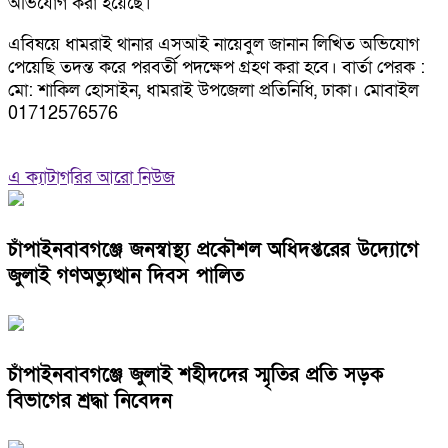
অভিযোগ করা হয়েছে।
এবিষয়ে ধামরাই থানার এসআই নায়েবুল জানান লিখিত অভিযোগ
পেয়েছি তদন্ত করে পরবর্তী পদক্ষেপ গ্রহণ করা হবে। বার্তা পেরক :
মো: শাকিল হোসাইন, ধামরাই উপজেলা প্রতিনিধি, ঢাকা। মোবাইল
01712576576
এ ক্যাটাগরির আরো নিউজ
চাঁপাইনবাবগঞ্জে জনস্বাস্থ্য প্রকৌশল অধিদপ্তরের উদ্যোগে
জুলাই গণঅভ্যুত্থান দিবস পালিত
চাঁপাইনবাবগঞ্জে জুলাই শহীদদের স্মৃতির প্রতি সড়ক
বিভাগের শ্রদ্ধা নিবেদন