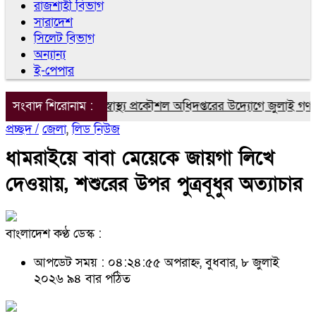
রাজশাহী বিভাগ
সারাদেশ
সিলেট বিভাগ
অন্যান্য
ই-পেপার
ঁপাইনবাবগঞ্জে জনস্বাস্থ্য প্রকৌশল অধিদপ্তরের উদ্যোগে জুলাই গণঅভ্যু
সংবাদ শিরোনাম :
প্রচ্ছদ /
জেলা
,
লিড নিউজ
ধামরাইয়ে বাবা মেয়েকে জায়গা লিখে
দেওয়ায়, শশুরের উপর পুত্রবূধুর অত্যাচার
বাংলাদেশ কণ্ঠ ডেস্ক :
আপডেট সময় : ০৪:২৪:৫৫ অপরাহ্ন, বুধবার, ৮ জুলাই
২০২৬
৯৪ বার পঠিত