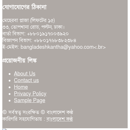
যোগাযোগের ঠিকানা
মেহেরবা প্লাজা (লিফটের ১৫)
৩৩, তোপখানা রোড, পল্টন, ঢাকা।
বার্তা বিভাগ: +৮৮০১৯১৭০০৩৯২০
বিজ্ঞাপন বিভাগ: +৮৮০১৭৬৮৩৮২৩৮৪
ই-মেইল: bangladeshkantha@yahoo.com<.br>
প্রয়োজনীয় লিঙ্ক
About Us
Contact us
Home
Privacy Policy
Sample Page
© সর্বস্বত্ব সংরক্ষিত © বাংলাদেশ কণ্ঠ
কারিগরি সহযোগিতায় :
বাংলাদেশ কণ্ঠ