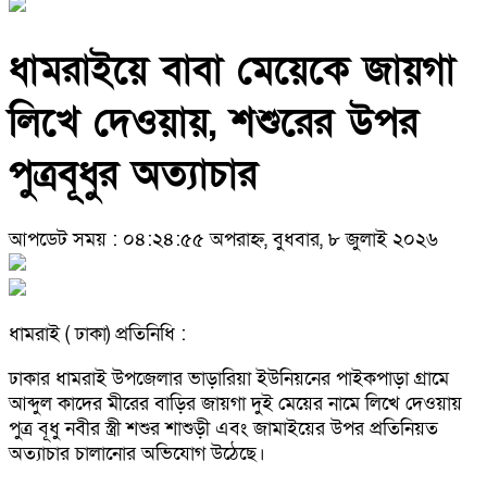
ধামরাইয়ে বাবা মেয়েকে জায়গা
লিখে দেওয়ায়, শশুরের উপর
পুত্রবূধুর অত্যাচার
আপডেট সময় : ০৪:২৪:৫৫ অপরাহ্ন, বুধবার, ৮ জুলাই ২০২৬
ধামরাই ( ঢাকা) প্রতিনিধি :
ঢাকার ধামরাই উপজেলার ভাড়ারিয়া ইউনিয়নের পাইকপাড়া গ্রামে
আব্দুল কাদের মীরের বাড়ির জায়গা দুই মেয়ের নামে লিখে দেওয়ায়
পুত্র বূধু নবীর স্ত্রী শশুর শাশুড়ী এবং জামাইয়ের উপর প্রতিনিয়ত
অত্যাচার চালানোর অভিযোগ উঠেছে।