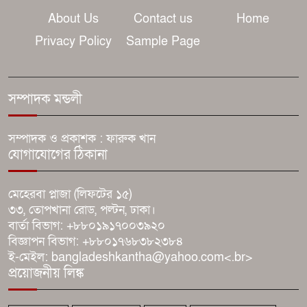
About Us
Contact us
Home
কসবায় ২৬৪ কেজি গাঁজাসহ মাদক
ব্যবসায়ী গ্রেফতার
Privacy Policy
Sample Page
আশুগঞ্জে মেঘনা নদী থেকে বালু
সম্পাদক মন্ডলী
উত্তোলনের প্রতিবাদে মানববন্ধন, ঢাকা-
সিলেট মহাসড়কে তীব্র যানজট
সম্পাদক ও প্রকাশক : ফারুক খান
যোগাযোগের ঠিকানা
ট্রাম্পের অভিবাসন অভিযানে যুক্তরাষ্ট্রে
এক মাসে রেকর্ড ৫১ হাজার আটক
মেহেরবা প্লাজা (লিফটের ১৫)
৩৩, তোপখানা রোড, পল্টন, ঢাকা।
আজই কি বিয়ে রোনালদো-জর্জিনার?
বার্তা বিভাগ: +৮৮০১৯১৭০০৩৯২০
মাদেইরায় জোর গুঞ্জন
বিজ্ঞাপন বিভাগ: +৮৮০১৭৬৮৩৮২৩৮৪
ই-মেইল: bangladeshkantha@yahoo.com<.br>
প্রয়োজনীয় লিঙ্ক
রাসেল ক্রোর সঙ্গে প্রথমবার জুটি
বাঁধছেন প্রিয়াঙ্কা চোপড়া