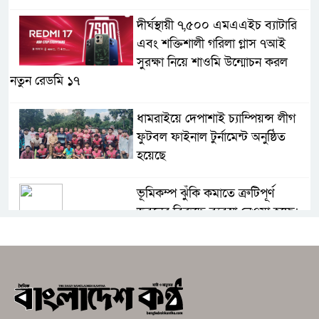
দীর্ঘস্থায়ী ৭,৫০০ এমএএইচ ব্যাটারি
এবং শক্তিশালী গরিলা গ্লাস ৭আই
সুরক্ষা নিয়ে শাওমি উন্মোচন করল
নতুন রেডমি ১৭
ধামরাইয়ে দেপাশাই চ্যাম্পিয়ন্স লীগ
ফুটবল ফাইনাল টুর্নামেন্ট অনুষ্ঠিত
হয়েছে
ভূমিকম্প ঝুঁকি কমাতে ত্রুটিপূর্ণ
ভবনের বিরুদ্ধে ব্যবস্থা নেওয়া হচ্ছে:
রাজউক চেয়ারম্যান
মানসম্মত শিক্ষা নিশ্চিত করতে
ব্রাহ্মণবাড়িয়ায় শিক্ষকদের সঙ্গে জেলা
প্রশাসনের মতবিনিময়।