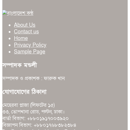
About Us
Contact us
Home
Privacy Policy
Sample Page
সম্পাদক মন্ডলী
সম্পাদক ও প্রকাশক : ফারুক খান
যোগাযোগের ঠিকানা
মেহেরবা প্লাজা (লিফটের ১৫)
৩৩, তোপখানা রোড, পল্টন, ঢাকা।
বার্তা বিভাগ: +৮৮০১৯১৭০০৩৯২০
বিজ্ঞাপন বিভাগ: +৮৮০১৭৬৮৩৮২৩৮৪