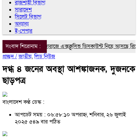
রাজশাহী বিভাগ
সারাদেশ
সিলেট বিভাগ
অন্যান্য
ই-পেপার
শিক্ষার্থীদের জন্য দারাজে এক্সক্লুসিভ ডিসকাউন্ট নিয়ে আসছে রিয়েলম
সংবাদ শিরোনাম :
প্রচ্ছদ /
জাতীয়
,
লিড নিউজ
দগ্ধ ৪ জনের অবস্থা আশঙ্কাজনক, দুজনকে
ছাড়পত্র
বাংলাদেশ কণ্ঠ ডেস্ক :
আপডেট সময় : ০৬:৫৮:১০ অপরাহ্ন, শনিবার, ২৬ জুলাই
২০২৫
৫৪৯ বার পঠিত