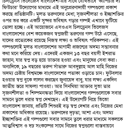
চিলড্রেনস ভিলেজেস বাংলাদেশ-এর সাথে যৌথভাবে ‘ক্যাপচার দ্য
ফিউচার’ উদ্যোগের মাধ্যমে এই অনুপ্রেরণাদায়ী গল্পগুলো প্রকাশ
করছে প্রতিষ্ঠানটি। মূলত তরুণদের মেধা, সৃজনশীলতা ও ইচ্ছাশক্তির
ওপর ভর করে একটি সুন্দর ভবিষ্যৎ গড়ার গল্পই এখানে ফুটিয়ে
তোলা হচ্ছে। এই আয়োজনে এসওএস চিলড্রেনস ভিলেজস
বাংলাদেশের বেশ কয়েকজন স্বপ্নজয়ী তরুণের গল্প উঠে এসেছে,
যাদের প্রত্যেকের রয়েছে নিজস্ব লক্ষ্য ও ভবিষ্যৎ পরিকল্পনা। এই
গল্পগুলোই মূলত বাংলাদেশের আগামী প্রজন্মের অদম্য সম্ভাবনার
কথা মনে করিয়ে দেয়। এদেরই একজন ১৩ বছর বয়সী ইশরাত
জাহান, যার স্বপ্ন বড় হয়ে ডাক্তার হওয়া এবং মানুষের সেবা করা।
অন্যদিকে, ১৯ বছরের তরুণ সাঁতারু আবদুল্লাহ আল মাহি নিজের
অদম্য চেষ্টায় বিশ্বমঞ্চে বাংলাদেশের পতাকা ওড়াতে চান। ফুটবলার
হওয়ার স্বপ্ন বুকে লালন করছেন জুনায়েদ বাবু, যার লক্ষ্য একদিন
জাতীয় স্তরে সাফল্য পাওয়া। আর সিনথিয়া আক্তার সুভা তার
সৃজনশীলতা ও শিল্পমনস্কতা দিয়ে বাংলাদেশের গল্পগুলোকে সবার
সামনে তুলে ধরার স্বপ্ন দেখছেন। এই উদ্যোগটি নিয়ে ভিভো
বাংলাদেশ জানায়, প্রতিটি শিশুরই বড় স্বপ্ন দেখার এবং নিজের মেধা
প্রকাশের অধিকার রয়েছে। তরুণদের দৃঢ়তা, আশা এবং অদম্য
ইচ্ছাশক্তির এই গল্পগুলো সবার সামনে তুলে ধরার মাধ্যমে সকলকে
আত্মবিশ্বাস ও দৃঢ় সংকল্পের সাথে নিজের স্বপ্নগুলো বাস্তবায়নে