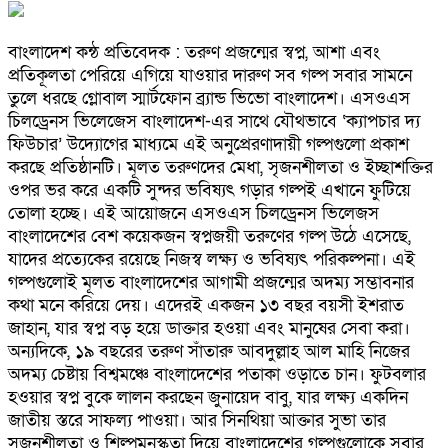
বাংলাদেশ কন্ঠ প্রতিবেদক : তরুণ প্রজন্মের স্বপ্ন, আশা এবং
প্রতিকূলতা পেরিয়ে এগিয়ে যাওয়ার দারুণ সব গল্প সবার সামনে
তুলে ধরছে গ্লোবাল স্মার্টফোন ব্র্যান্ড ভিভো বাংলাদেশ। এসওএস
চিলড্রেনস ভিলেজেস বাংলাদেশ-এর সাথে যৌথভাবে ‘ক্যাপচার দ্য
ফিউচার’ উদ্যোগের মাধ্যমে এই অনুপ্রেরণাদায়ী গল্পগুলো প্রকাশ
করছে প্রতিষ্ঠানটি। মূলত তরুণদের মেধা, সৃজনশীলতা ও ইচ্ছাশক্তির
ওপর ভর করে একটি সুন্দর ভবিষ্যৎ গড়ার গল্পই এখানে ফুটিয়ে
তোলা হচ্ছে। এই আয়োজনে এসওএস চিলড্রেনস ভিলেজস
বাংলাদেশের বেশ কয়েকজন স্বপ্নজয়ী তরুণের গল্প উঠে এসেছে,
যাদের প্রত্যেকের রয়েছে নিজস্ব লক্ষ্য ও ভবিষ্যৎ পরিকল্পনা। এই
গল্পগুলোই মূলত বাংলাদেশের আগামী প্রজন্মের অদম্য সম্ভাবনার
কথা মনে করিয়ে দেয়। এদেরই একজন ১৩ বছর বয়সী ইশরাত
জাহান, যার স্বপ্ন বড় হয়ে ডাক্তার হওয়া এবং মানুষের সেবা করা।
অন্যদিকে, ১৯ বছরের তরুণ সাঁতারু আবদুল্লাহ আল মাহি নিজের
অদম্য চেষ্টায় বিশ্বমঞ্চে বাংলাদেশের পতাকা ওড়াতে চান। ফুটবলার
হওয়ার স্বপ্ন বুকে লালন করছেন জুনায়েদ বাবু, যার লক্ষ্য একদিন
জাতীয় স্তরে সাফল্য পাওয়া। আর সিনথিয়া আক্তার সুভা তার
সৃজনশীলতা ও শিল্পমনস্কতা দিয়ে বাংলাদেশের গল্পগুলোকে সবার