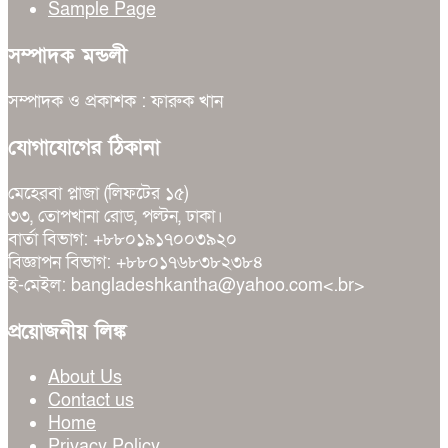
Sample Page
সম্পাদক মন্ডলী
সম্পাদক ও প্রকাশক : ফারুক খান
যোগাযোগের ঠিকানা
মেহেরবা প্লাজা (লিফটের ১৫)
৩৩, তোপখানা রোড, পল্টন, ঢাকা।
বার্তা বিভাগ: +৮৮০১৯১৭০০৩৯২০
বিজ্ঞাপন বিভাগ: +৮৮০১৭৬৮৩৮২৩৮৪
ই-মেইল: bangladeshkantha@yahoo.com<.br>
প্রয়োজনীয় লিঙ্ক
About Us
Contact us
Home
Privacy Policy