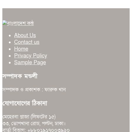
About Us
Contact us
Home
Privacy Policy
Sample Page
সম্পাদক মন্ডলী
সম্পাদক ও প্রকাশক : ফারুক খান
যোগাযোগের ঠিকানা
মেহেরবা প্লাজা (লিফটের ১৫)
৩৩, তোপখানা রোড, পল্টন, ঢাকা।
বার্তা বিভাগ: +৮৮০১৯১৭০০৩৯২০