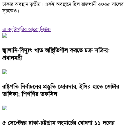
ঢাকার অবস্থান তৃতীয়। একই অবস্থানে ছিল রাজধানী ২০২৫ সালের
সূচকেও।
এ ক্যাটাগরির আরো নিউজ
জ্বালানি-বিদ্যুৎ খাত অস্থিতিশীল করতে চক্র সক্রিয়:
প্রধানমন্ত্রী
রাষ্ট্রপতি নির্বাচনের প্রস্তুতি জোরদার, ইসির হাতে ভোটার
তালিকা; শিগগির তফসিল
৫ সেপ্টেম্বর ঢাকা-চট্টগ্রাম লংমার্চের ঘোষণা ১১ দলের