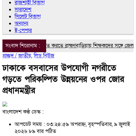
রাজশাহী বিভাগ
সারাদেশ
সিলেট বিভাগ
অন্যান্য
ই-পেপার
সম্মত শিক্ষা নিশ্চিত করতে ব্রাহ্মণবাড়িয়ায় শিক্ষকদের সঙ্গে জেলা প্
সংবাদ শিরোনাম :
প্রচ্ছদ /
জাতীয়
,
লিড নিউজ
ঢাকাকে বসবাসের উপযোগী নগরীতে
গড়তে পরিকল্পিত উন্নয়নের ওপর জোর
প্রধানমন্ত্রীর
বাংলাদেশ কণ্ঠ ডেস্ক :
আপডেট সময় : ০৩:২৪:৫৯ অপরাহ্ন, বৃহস্পতিবার, ৯ জুলাই
২০২৬
৮৯ বার পঠিত