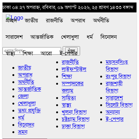
ঢাকা
০৪:২৭ অপরাহ্ন, রবিবার, ০৯ অগাস্ট ২০২৬, ২৫ শ্রাবণ ১৪৩৩ বঙ্গাব্দ
প্রচ্ছদ
জাতীয়
রাজনীতি
অপরাধ
অর্থনীতি
সারাদেশ
আন্তর্জাতিক
খেলাধুলা
ধর্ম
বিনোদন
স্বাস্থ্য
শিক্ষা
আরো
ই-পেপার
রাজনীতি
ময়সনসিংহ
জাতীয়
লাইফস্টাইল
বিভাগ
অপরাধ
শিক্ষা
রংপুর বিভাগ
অর্থনীতি
সম্পাদকের
রাজশাহী
আন্তর্জাতিক
কলাম
বিভাগ
জেলা
সাহিত্য
সারাদেশ
খেলাধুলা
স্বাস্থ্য
সিলেট বিভাগ
তথ্য প্রযুক্তি
খুলনা বিভাগ
অন্যান্য
ধর্ম
চট্টগ্রাম বিভাগ
ই-পেপার
বিনোদন
ঢাকা বিভাগ
ভ্রমন