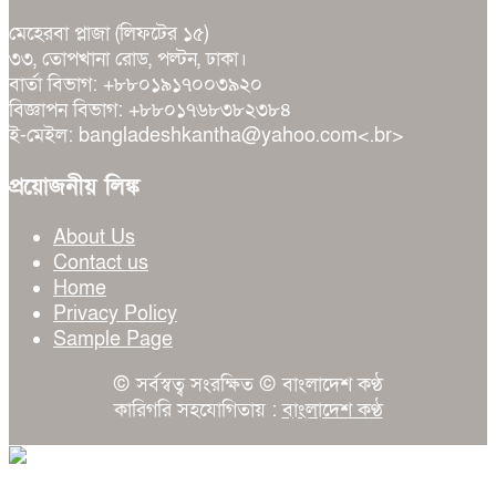
মেহেরবা প্লাজা (লিফটের ১৫)
৩৩, তোপখানা রোড, পল্টন, ঢাকা।
বার্তা বিভাগ: +৮৮০১৯১৭০০৩৯২০
বিজ্ঞাপন বিভাগ: +৮৮০১৭৬৮৩৮২৩৮৪
ই-মেইল: bangladeshkantha@yahoo.com<.br>
প্রয়োজনীয় লিঙ্ক
About Us
Contact us
Home
Privacy Policy
Sample Page
© সর্বস্বত্ব সংরক্ষিত © বাংলাদেশ কণ্ঠ
কারিগরি সহযোগিতায় :
বাংলাদেশ কণ্ঠ