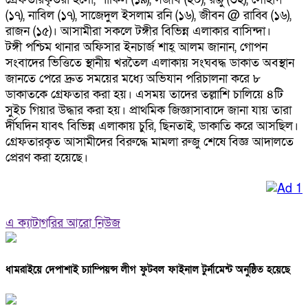
(১৭), নাবিল (১৭), সাজেদুল ইসলাম রনি (১৬), জীবন @ রাব্বি (১৬),
রাজন (১৫)। আসামীরা সকলে টঙ্গীর বিভিন্ন এলাকার বাসিন্দা।
টঙ্গী পশ্চিম থানার অফিসার ইনচার্জ শাহ্ আলম জানান, গোপন
সংবাদের ভিত্তিতে স্থানীয় খরতৈল এলাকায় সংঘবদ্ধ ডাকাত অবস্থান
জানতে পেরে দ্রুত সময়ের মধ্যে অভিযান পরিচালনা করে ৮
ডাকাতকে গ্রেফতার করা হয়। এসময় তাদের তল্লাশি চালিয়ে ৪টি
সুইচ গিয়ার উদ্ধার করা হয়। প্রাথমিক জিজ্ঞাসাবাদে জানা যায় তারা
র্দীঘদিন যাবৎ বিভিন্ন এলাকায় চুরি, ছিনতাই, ডাকাতি করে আসছিল।
গ্রেফতারকৃত আসামীদের বিরুদ্ধে মামলা রুজু শেষে বিজ্ঞ আদালতে
প্রেরণ করা হয়েছে।
এ ক্যাটাগরির আরো নিউজ
ধামরাইয়ে দেপাশাই চ্যাম্পিয়ন্স লীগ ফুটবল ফাইনাল টুর্নামেন্ট অনুষ্ঠিত হয়েছে