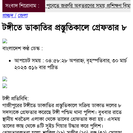
সংবাদ শিরোনাম :
ভারতের পুনেতে জরুরি অবতরণের সময় প্রশিক্ষণ বিমান বিধ্
প্রচ্ছদ /
জেলা
টঙ্গীতে ডাকাতির প্রস্তুতিকালে গ্রেফতার ৮
বাংলাদেশ কণ্ঠ ডেস্ক :
আপডেট সময় : ০৪:৫৮:২৮ অপরাহ্ন, বৃহস্পতিবার, ৩০ মার্চ
২০২৩
৩১৬ বার পঠিত
টঙ্গী প্রতিনিধি:
গাজীপুরের টঙ্গীতে ডাকাতির প্রস্তুতিকালে সক্রিয় ডাকাত দলের ৮
সদস্যকে গ্রেফতার করেছে টঙ্গী পশ্চিম থানা পুলিশ। বুধবার রাতে
স্থানীয় খরতৈল এলাকা থেকে তাদের গ্রেফতার করা হয়। এসময়
তাদের কাছ থেকে ৪টি সুইচ গিয়ার উদ্ধার করে পুলিশ।
গ্রেফতারকৃতরা হলো, শাকিল (১৯), সজীব (২০), রঞ্জু (৩২), সোহাগ