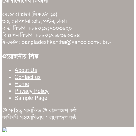
যোগাযোগের ঠিকানা
মেহেরবা প্লাজা (লিফটের ১৫)
৩৩, তোপখানা রোড, পল্টন, ঢাকা।
বার্তা বিভাগ: +৮৮০১৯১৭০০৩৯২০
বিজ্ঞাপন বিভাগ: +৮৮০১৭৬৮৩৮২৩৮৪
ই-মেইল: bangladeshkantha@yahoo.com<.br>
প্রয়োজনীয় লিঙ্ক
About Us
Contact us
Home
Privacy Policy
Sample Page
© সর্বস্বত্ব সংরক্ষিত © বাংলাদেশ কণ্ঠ
কারিগরি সহযোগিতায় :
বাংলাদেশ কণ্ঠ