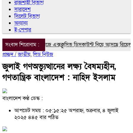
রাজশাহী বিভাগ
সারাদেশ
সিলেট বিভাগ
অন্যান্য
ই-পেপার
্ষার্থীদের জন্য দারাজে এক্সক্লুসিভ ডিসকাউন্ট নিয়ে আসছে রিয়েলমি স
সংবাদ শিরোনাম :
প্রচ্ছদ /
জাতীয়
,
লিড নিউজ
জুলাই গণঅভ্যুত্থানের লক্ষ্য বৈষম্যহীন,
গণতান্ত্রিক বাংলাদেশ : নাহিদ ইসলাম
বাংলাদেশ কণ্ঠ ডেস্ক :
আপডেট সময় : ০৫:১৫:২৫ অপরাহ্ন, শুক্রবার, ৪ জুলাই
২০২৫
৪৪৫ বার পঠিত