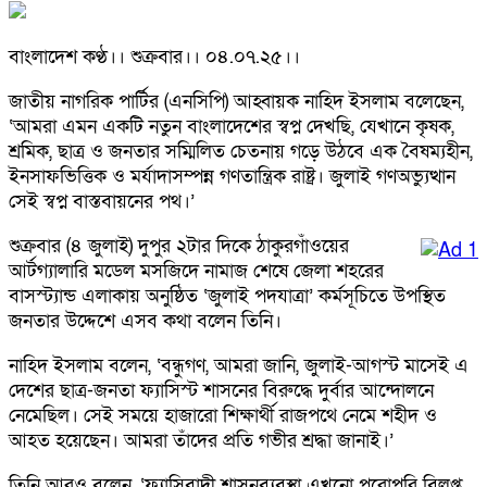
বাংলাদেশ কণ্ঠ।। শুক্রবার।। ০৪.০৭.২৫।।
জাতীয় নাগরিক পার্টির (এনসিপি) আহ্বায়ক নাহিদ ইসলাম বলেছেন,
‘আমরা এমন একটি নতুন বাংলাদেশের স্বপ্ন দেখছি, যেখানে কৃষক,
শ্রমিক, ছাত্র ও জনতার সম্মিলিত চেতনায় গড়ে উঠবে এক বৈষম্যহীন,
ইনসাফভিত্তিক ও মর্যাদাসম্পন্ন গণতান্ত্রিক রাষ্ট্র। জুলাই গণঅভ্যুত্থান
সেই স্বপ্ন বাস্তবায়নের পথ।’
শুক্রবার (৪ জুলাই) দুপুর ২টার দিকে ঠাকুরগাঁওয়ের
আর্টগ্যালারি মডেল মসজিদে নামাজ শেষে জেলা শহরের
বাসস্ট্যান্ড এলাকায় অনুষ্ঠিত ‘জুলাই পদযাত্রা’ কর্মসূচিতে উপস্থিত
জনতার উদ্দেশে এসব কথা বলেন তিনি।
নাহিদ ইসলাম বলেন, ‘বন্ধুগণ, আমরা জানি, জুলাই-আগস্ট মাসেই এ
দেশের ছাত্র-জনতা ফ্যাসিস্ট শাসনের বিরুদ্ধে দুর্বার আন্দোলনে
নেমেছিল। সেই সময়ে হাজারো শিক্ষার্থী রাজপথে নেমে শহীদ ও
আহত হয়েছেন। আমরা তাঁদের প্রতি গভীর শ্রদ্ধা জানাই।’
তিনি আরও বলেন, ‘ফ্যাসিবাদী শাসনব্যবস্থা এখনো পুরোপুরি বিলুপ্ত