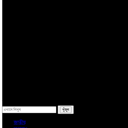
তথ্য প্রযুক্তি
সম্পাদকের কলাম
লাইফস্টাইল
ভ্রমন
অন্যান্য
ই-পেপার
সব
জাতীয়