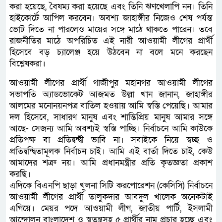
করা হয়েছে, বৈষম্য করা হয়েছে এবং তিনি ঋণখেলাপি নন। তিনি
হাইকোর্টে আপিল করবেন। অবশ্য জাহাঙ্গীর নিজেও শেষ পর্যন্ত
ভোট দিতে না পারলেও মায়ের সঙ্গে মাঠে থাকতে পারেন। তবে
রাজনীতির মাঠে অপরিচিত এই নারী আওয়ামী লীগের প্রার্থী
হিসেবে বড় চ্যালেঞ্জ হয়ে উঠবেন না বলে মনে করছেন
বিশ্লেষকরা।
আওয়ামী লীগের প্রার্থী গাজীপুর মহানগর আওয়ামী লীগের
সভাপতি অ্যাডভোকেট আজমত উল্লা খান জানান, জাহাঙ্গীর
আলমের মনোনয়নপত্র বাতিল হওয়ায় আমি স্বস্তি পেয়েছি। আমার
দল হিসেবে, সাধারণ মানুষ এবং শান্তিপ্রিয় মানুষ আমার সঙ্গে
আছে- সেজন্য আমি অবশ্যই স্বস্তি পাচ্ছি। নির্বাচনে আমি কাউকে
প্রতিপক্ষ বা প্রতিদ্বন্দ্বী ভাবি না। সবাইকে নিয়ে স্বচ্ছ ও
প্রতিদ্বন্দ্বিতামূলক নির্বাচন চাই। আমি এই বার্তা দিতে চাই, কেউ
আমাদের শত্রু নয়। আমি প্রধানমন্ত্রীর প্রতি কৃতজ্ঞতা প্রকাশ
করছি।
এদিকে বিএনপি ছাড়া খুলনা সিটি করপোরেশন (কেসিসি) নির্বাচনে
আওয়ামী লীগের প্রার্থী তালুকদার আবদুল খালেক অনেকটাই
এগিয়ে। মেয়র পদে আওয়ামী লীগ, জাতীয় পার্টি, ইসলামী
আন্দোলন বাংলাদেশ ও স্বতন্ত্রসহ ৫ প্রার্থীর নাম প্রচার হচ্ছে এবং