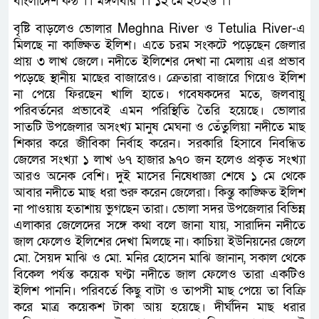
বাংলাদেশ কন্ঠ ।। মঙ্গলবার ।। ১২ মে ২০২৬ ।।
বৃষ্টি বাড়লেও ভোলার Meghna River ও Tetulia River-এ
মিলছে না কাঙ্ক্ষিত ইলিশ। এতে চরম সংকটে পড়েছেন জেলার
প্রায় ৩ লাখ জেলে। নদীতে ইলিশের দেখা না মেলায় এর প্রভাব
পড়েছে স্থানীয় মাছের বাজারেও। ক্রেতারা বাজারে গিয়েও ইলিশ
না পেয়ে ফিরছেন খালি হাতে। গবেষকদের মতে, জলবায়ু
পরিবর্তনের প্রভাবেই এমন পরিস্থিতি তৈরি হয়েছে। ভোলার
সাতটি উপজেলার অসংখ্য মানুষ মেঘনা ও তেঁতুলিয়া নদীতে মাছ
শিকার করে জীবিকা নির্বাহ করেন। সরকারি হিসাবে নিবন্ধিত
জেলের সংখ্যা ১ লাখ ৬৭ হাজার ৯৭০ জন হলেও প্রকৃত সংখ্যা
আরও অনেক বেশি। দুই মাসের নিষেধাজ্ঞা শেষে ১ মে থেকে
আবার নদীতে মাছ ধরা শুরু করেন জেলেরা। কিন্তু কাঙ্ক্ষিত ইলিশ
না পাওয়ায় হতাশায় ভুগছেন তারা। ভোলা সদর উপজেলার বিভিন্ন
এলাকার জেলেদের সঙ্গে কথা বলে জানা যায়, সারাদিন নদীতে
জাল ফেলেও ইলিশের দেখা মিলছে না। কাচিয়া ইউনিয়নের জেলে
মো. সৈয়দ মাঝি ও মো. মনির হোসেন মাঝি জানান, সকাল থেকে
বিকেল পর্যন্ত কয়েক ঘণ্টা নদীতে জাল ফেলেও তারা একটিও
ইলিশ পাননি। পরিবর্তে কিছু বাটা ও তাপসী মাছ পেয়ে তা বিক্রি
করে মাত্র কয়েকশ টাকা আয় হয়েছে। দীর্ঘদিন মাছ ধরার