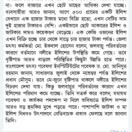
না। ফলে বাজারে এখন ছোট মাছের আধিক্য দেখা যাচ্ছে।
ব্যবসায়ীরা আরও জানান, আগে ৫০০ গ্রামের একটি ইলিশ
যেখানে এক হাজার টাকার মধ্যে বিক্রি হতো, এখন সেটির দাম
দুই হাজার টাকারও বেশি। একইভাবে ছোট আকারের ইলিশ ও
জাটকার দামও কয়েকগুণ বেড়েছে। এক কেজি ওজনের ইলিশ
এখন বিক্রি হচ্ছে চার থেকে সাড়ে চার হাজার টাকা পর্যন্ত। জেলা
মৎস্য কর্মকর্তা মো. ইকবাল হোসেন বলেন, জলবায়ু পরিবর্তনের
কারণে বর্তমানে নদীতে ইলিশের উপস্থিতি কমে গেছে। তবে
বৃষ্টিপাত আরও বাড়লে পরিস্থিতির কিছুটা উন্নতি হতে পারে।
বাংলাদেশ মৎস্য গবেষণা ইনস্টিটিউটের গবেষক ড. মো. আনিসুর
রহমান জানান, সাধারণত জুলাই থেকে নভেম্বর পর্যন্ত ইলিশের
প্রধান মৌসুম। তবে মে-জুনে বৃষ্টিপাত থাকলে নদীতে ইলিশের
বিচরণ দেখা যায়। কিন্তু জলবায়ুর পরিবর্তনের কারণে এখন
ইলিশের পরিমাণ কমে যাচ্ছে। তিনি সতর্ক করে বলেন, যথাযথ
গবেষণা ও কার্যকর পদক্ষেপ না নিলে ভবিষ্যতে ইলিশ সম্পদ
আরও বড় হুমকির মুখে পড়তে পারে। পাশাপাশি জাটকা ও মা
ইলিশ নিধনও উৎপাদনে নেতিবাচক প্রভাব ফেলছে বলে জানান
তিনি।