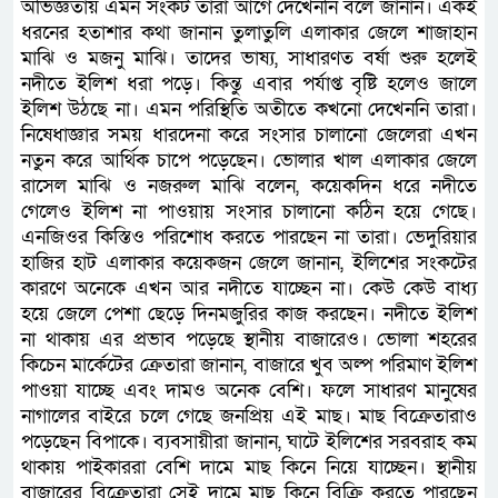
অভিজ্ঞতায় এমন সংকট তারা আগে দেখেননি বলে জানান। একই
ধরনের হতাশার কথা জানান তুলাতুলি এলাকার জেলে শাজাহান
মাঝি ও মজনু মাঝি। তাদের ভাষ্য, সাধারণত বর্ষা শুরু হলেই
নদীতে ইলিশ ধরা পড়ে। কিন্তু এবার পর্যাপ্ত বৃষ্টি হলেও জালে
ইলিশ উঠছে না। এমন পরিস্থিতি অতীতে কখনো দেখেননি তারা।
নিষেধাজ্ঞার সময় ধারদেনা করে সংসার চালানো জেলেরা এখন
নতুন করে আর্থিক চাপে পড়েছেন। ভোলার খাল এলাকার জেলে
রাসেল মাঝি ও নজরুল মাঝি বলেন, কয়েকদিন ধরে নদীতে
গেলেও ইলিশ না পাওয়ায় সংসার চালানো কঠিন হয়ে গেছে।
এনজিওর কিস্তিও পরিশোধ করতে পারছেন না তারা। ভেদুরিয়ার
হাজির হাট এলাকার কয়েকজন জেলে জানান, ইলিশের সংকটের
কারণে অনেকে এখন আর নদীতে যাচ্ছেন না। কেউ কেউ বাধ্য
হয়ে জেলে পেশা ছেড়ে দিনমজুরির কাজ করছেন। নদীতে ইলিশ
না থাকায় এর প্রভাব পড়েছে স্থানীয় বাজারেও। ভোলা শহরের
কিচেন মার্কেটের ক্রেতারা জানান, বাজারে খুব অল্প পরিমাণ ইলিশ
পাওয়া যাচ্ছে এবং দামও অনেক বেশি। ফলে সাধারণ মানুষের
নাগালের বাইরে চলে গেছে জনপ্রিয় এই মাছ। মাছ বিক্রেতারাও
পড়েছেন বিপাকে। ব্যবসায়ীরা জানান, ঘাটে ইলিশের সরবরাহ কম
থাকায় পাইকাররা বেশি দামে মাছ কিনে নিয়ে যাচ্ছেন। স্থানীয়
বাজারের বিক্রেতারা সেই দামে মাছ কিনে বিক্রি করতে পারছেন