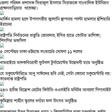
জেলা পরিষদ প্রশাসক সিরাজুল ইসলাম সিরাজকে সাংবাদিক ইউনিয়ন
ব্রাহ্মণবাড়িয়ার শুভেচ্ছা।
মার্কিন হামলা হলে উপসাগরীয় জ্বালানি স্থাপনায় পাল্টা হামলার হুঁশিয়ারি
ইরানের
রাষ্ট্রপতি নির্বাচনের প্রস্তুতি জোরদার, ইসির হাতে ভোটার তালিকা;
শিগগির তফসিল
৫ সেপ্টেম্বর ঢাকা-চট্টগ্রাম লংমার্চের ঘোষণা ১১ দলের
ধামরাইয়ে মাদকবিরোধী ফুটবল টুর্নামেন্টের উদ্বোধনী ম্যাচ অনুষ্ঠিত
যে ডকুমেন্টারিতে আবু সাঈদের ছবি নেই, সেটা কোনো ডকুমেন্টারি নয়:
ভারপ্রাপ্ত রাষ্ট্রপতি
২৪০ হার্টজ রিফ্রেশ রেটের কিউডি-ওএলইডি মনিটর আনলো গিগাবাইট
কুমিল্লায় শাহীন স্কুলের বর্ণাঢ্য ফল উৎসব অনুষ্ঠিত
রাজাপুরের উত্তর উত্তমপুর গ্রামে ২ কিলোমিটার রাস্তা মরণফাঁদ, বর্ষায়