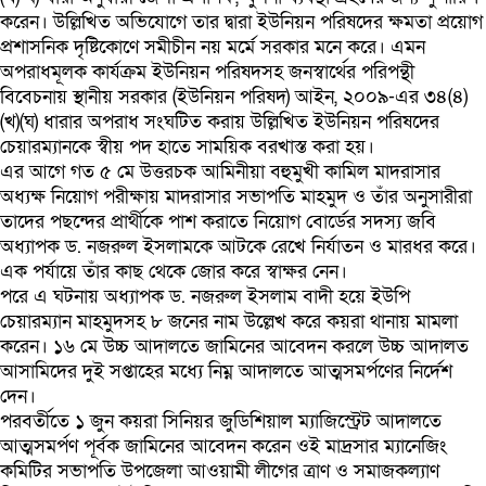
করেন। উল্লিখিত অভিযোগে তার দ্বারা ইউনিয়ন পরিষদের ক্ষমতা প্রয়োগ
প্রশাসনিক দৃষ্টিকোণে সমীচীন নয় মর্মে সরকার মনে করে। এমন
অপরাধমূলক কার্যক্রম ইউনিয়ন পরিষদসহ জনস্বার্থের পরিপন্থী
বিবেচনায় স্থানীয় সরকার (ইউনিয়ন পরিষদ) আইন, ২০০৯-এর ৩৪(৪)
(খ)(ঘ) ধারার অপরাধ সংঘটিত করায় উল্লিখিত ইউনিয়ন পরিষদের
চেয়ারম্যানকে স্বীয় পদ হাতে সাময়িক বরখাস্ত করা হয়।
এর আগে গত ৫ মে উত্তরচক আমিনীয়া বহুমুখী কামিল মাদরাসার
অধ্যক্ষ নিয়োগ পরীক্ষায় মাদরাসার সভাপতি মাহমুদ ও তাঁর অনুসারীরা
তাদের পছন্দের প্রার্থীকে পাশ করাতে নিয়োগ বোর্ডের সদস্য জবি
অধ্যাপক ড. নজরুল ইসলামকে আটকে রেখে নির্যাতন ও মারধর করে।
এক পর্যায়ে তাঁর কাছ থেকে জোর করে স্বাক্ষর নেন।
পরে এ ঘটনায় অধ্যাপক ড. নজরুল ইসলাম বাদী হয়ে ইউপি
চেয়ারম্যান মাহমুদসহ ৮ জনের নাম উল্লেখ করে কয়রা থানায় মামলা
করেন। ১৬ মে উচ্চ আদালতে জামিনের আবেদন করলে উচ্চ আদালত
আসামিদের দুই সপ্তাহের মধ্যে নিম্ন আদালতে আত্মসমর্পণের নির্দেশ
দেন।
পরবর্তীতে ১ জুন কয়রা সিনিয়র জুডিশিয়াল ম্যাজিস্ট্রেট আদালতে
আত্মসমর্পণ পূর্বক জামিনের আবেদন করেন ওই মাদ্রসার ম্যানেজিং
কমিটির সভাপতি উপজেলা আওয়ামী লীগের ত্রাণ ও সমাজকল্যাণ