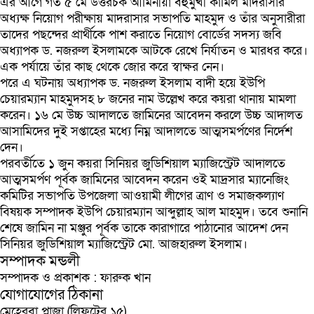
এর আগে গত ৫ মে উত্তরচক আমিনীয়া বহুমুখী কামিল মাদরাসার
অধ্যক্ষ নিয়োগ পরীক্ষায় মাদরাসার সভাপতি মাহমুদ ও তাঁর অনুসারীরা
তাদের পছন্দের প্রার্থীকে পাশ করাতে নিয়োগ বোর্ডের সদস্য জবি
অধ্যাপক ড. নজরুল ইসলামকে আটকে রেখে নির্যাতন ও মারধর করে।
এক পর্যায়ে তাঁর কাছ থেকে জোর করে স্বাক্ষর নেন।
পরে এ ঘটনায় অধ্যাপক ড. নজরুল ইসলাম বাদী হয়ে ইউপি
চেয়ারম্যান মাহমুদসহ ৮ জনের নাম উল্লেখ করে কয়রা থানায় মামলা
করেন। ১৬ মে উচ্চ আদালতে জামিনের আবেদন করলে উচ্চ আদালত
আসামিদের দুই সপ্তাহের মধ্যে নিম্ন আদালতে আত্মসমর্পণের নির্দেশ
দেন।
পরবর্তীতে ১ জুন কয়রা সিনিয়র জুডিশিয়াল ম্যাজিস্ট্রেট আদালতে
আত্মসমর্পণ পূর্বক জামিনের আবেদন করেন ওই মাদ্রসার ম্যানেজিং
কমিটির সভাপতি উপজেলা আওয়ামী লীগের ত্রাণ ও সমাজকল্যাণ
বিষয়ক সম্পাদক ইউপি চেয়ারম্যান আব্দুল্লাহ আল মাহমুদ। তবে শুনানি
শেষে জামিন না মঞ্জুর পূর্বক তাকে কারাগারে পাঠানোর আদেশ দেন
সিনিয়র জুডিশিয়াল ম্যাজিস্ট্রেট মো. আজহারুল ইসলাম।
সম্পাদক মন্ডলী
সম্পাদক ও প্রকাশক : ফারুক খান
যোগাযোগের ঠিকানা
মেহেরবা প্লাজা (লিফটের ১৫)