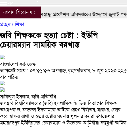
সব
সংবাদ শিরোনাম :
চাঁপাইনবাবগঞ্জে জনস্বাস্থ্য প্রকৌশল অধিদপ্তরের উদ্যোগে জুলাই গণঅভ্য
প্রচ্ছদ /
শিক্ষা
জবি শিক্ষককে হত্যা চেষ্টা : ইউপি
চেয়ারম্যান সাময়িক বরখাস্ত
বাংলাদেশ কণ্ঠ ডেস্ক :
আপডেট সময় : ০৭:৫১:৫৬ অপরাহ্ন, বৃহস্পতিবার, ৮ জুন ২০২৩
২২৫
বার পঠিত
সাকিবুল ইসলাম, জবি প্রতিনিধি:
জগন্নাথ বিশ্ববিদ্যালয়ের (জবি) ইসলামিক স্টাডিজ বিভাগের শিক্ষক
অধ্যাপক ড. নজরুল ইসলামকে আটকে রেখে নির্যাতন, মারধর, জোর
করে স্বাক্ষর রাখা ও হত্যা চেষ্টার ঘটনায় খুলনার কয়রা উপজেলার
মহারাজপুর ইউনিয়নের চেয়ারম্যান ও উত্তরচক আমিনীয়া বহুমুখী কামিল