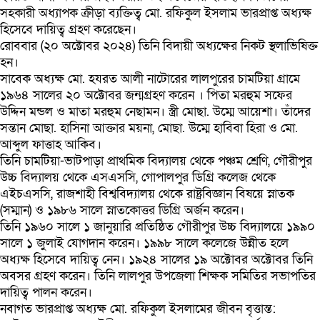
সহকারী অধ্যাপক ক্রীড়া ব্যক্তিত্ব মো. রফিকুল ইসলাম ভারপ্রাপ্ত অধ্যক্ষ
হিসেবে দায়িত্ব গ্রহণ করেছেন।
রোববার (২০ অক্টোবর ২০২৪) তিনি বিদায়ী অধ্যক্ষের নিকট স্থলাভিষিক্ত
হন।
সাবেক অধ্যক্ষ মো. হযরত আলী নাটোরের লালপুরের চামটিয়া গ্রামে
১৯৬৪ সালের ২০ অক্টোবর জন্মগ্রহণ করেন । পিতা মরহুম সফের
উদ্দিন মন্ডল ও মাতা মরহুম নেছামন। স্ত্রী মোছা. উম্মে আয়েশা। তাঁদের
সন্তান মোছা. হাসিনা আক্তার ময়না, মোছা. উম্মে হাবিবা হিরা ও মো.
আব্দুল ফাত্তাহ আকিব।
তিনি চামটিয়া-ভাটপাড়া প্রাথমিক বিদ্যালয় থেকে পঞ্চম শ্রেণি, গৌরীপুর
উচ্চ বিদ্যালয় থেকে এসএসসি, গোপালপুর ডিগ্রি কলেজ থেকে
এইচএসসি, রাজশাহী বিশ্ববিদ্যালয় থেকে রাষ্ট্রবিজ্ঞান বিষয়ে স্নাতক
(সম্মান) ও ১৯৮৬ সালে স্নাতকোত্তর ডিগ্রি অর্জন করেন।
তিনি ১৯৬০ সালে ১ জানুয়ারি প্রতিষ্ঠিত গৌরীপুর উচ্চ বিদ্যালয়ে ১৯৯০
সালে ১ জুলাই যোগদান করেন। ১৯৯৮ সালে কলেজে উন্নীত হলে
অধ্যক্ষ হিসেবে দায়িত্ব নেন। ১৯২৪ সালের ১৯ অক্টোবর অক্টোবর তিনি
অবসর গ্রহণ করেন। তিনি লালপুর উপজেলা শিক্ষক সমিতির সভাপতির
দায়িত্ব পালন করেন।
নবাগত ভারপ্রাপ্ত অধ্যক্ষ মো. রফিকুল ইসলামের জীবন বৃত্তান্ত: