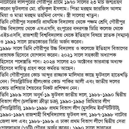
নাটোরের লালপুরের গৌরীপুর গ্রামে ১৯৭০ সালের ২৩ মার্চ জন্মগ্রহণ
করেন ফুটবলার মো. রফিকুল ইসলাম। পিতা মরহুম জারজিস আলম
মিয়া ও মাতা মরহুম তহমিনা বেগম। স্ত্রী সালেহা খাতুন।
তিনি গৌরীপুর সরকারি প্রাথমিক বিদ্যালয় থেকে পঞ্চম শ্রেণি, গৌরীপুর
উচ্চ বিদ্যালয় থেকে এসএসসি, রংপুরের বদরগঞ্জ ডিগ্রি কলেজ থেকে
এইচএসসি, রাজশাহী বিশ্ববিদ্যালয় থেকে ইতিহাস বিষয়ে স্নাতক (সম্মান)
ও ১৯৯১ সালে স্নাতকোত্তর ডিগ্রি অর্জন করেন।
১৯৯৮ সালে তিনি গৌরীপুর উচ্চ বিদ্যালয় ও কলেজে ইতিহাস বিভাগের
প্রভাষক হিসেবে যোগদান করেন। ২০২১ সালে সহকারী অধ্যাপক
হিসেবে পদোন্নতি পান। ২০২৪ সালের ২০ অক্টোবর ভারপ্রাপ্ত অধ্যক্ষ
হিসেবে দায়িত্ব গ্রহণ করে কর্মরত আছেন।
তিনি গৌরীপুরের কোচ আব্দুর রাজ্জাক মালিথার কাছে ফুটবলে হাতেখড়ি
নেন। পিডব্লিউডির শ্রীলংকার কোচ পাকির আলী এবং জাতীয় দলের
কোচ রাশিয়ার শৈয়বের নিকট প্রশিক্ষণ নেন।
তিনি ১৯৮৯ সালে অনুর্ধ-১৯ ফুটবল জাতীয় দলে, ১৯৮৮-১৯৯০ দ্বিতীয়
বিভাগ লীগ (চলন্তিকা ক্রীড়া চক্র), ১৯৯০-১৯৯৫ প্রিমিয়ার লীগ
(পিডব্লিউডি), ১৯৯৬-১৯৯৮ প্রথম বিভাগ লীগ (মুসলিম ইনস্টিটিউট),
১৯৯০-১৯৯৭ রাজশাহী বিশ্ববিদ্যালয় ফুটবল দল, ১৯৮৭-১৯৯৮ নাটোর
জেলা দল এবং ১৯৮৮-১৯৮৯ এ ঢাকা প্রথম বিভাগ লীগে দ্বিতীয় সেরা
গোলদাতার (১৭টি) গৌরব অর্জন করেন। ১৯৯০ সালে ভারতের