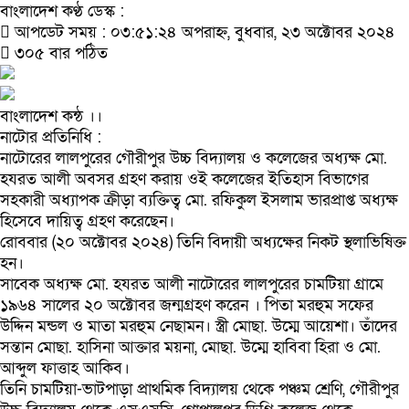
বাংলাদেশ কণ্ঠ ডেস্ক :
আপডেট সময় : ০৩:৫১:২৪ অপরাহ্ন, বুধবার, ২৩ অক্টোবর ২০২৪
৩০৫ বার পঠিত
বাংলাদেশ কন্ঠ ।।‍
নাটোর প্রতিনিধি :
নাটোরের লালপুরের গৌরীপুর উচ্চ বিদ্যালয় ও কলেজের অধ্যক্ষ মো.
হযরত আলী অবসর গ্রহণ করায় ওই কলেজের ইতিহাস বিভাগের
সহকারী অধ্যাপক ক্রীড়া ব্যক্তিত্ব মো. রফিকুল ইসলাম ভারপ্রাপ্ত অধ্যক্ষ
হিসেবে দায়িত্ব গ্রহণ করেছেন।
রোববার (২০ অক্টোবর ২০২৪) তিনি বিদায়ী অধ্যক্ষের নিকট স্থলাভিষিক্ত
হন।
সাবেক অধ্যক্ষ মো. হযরত আলী নাটোরের লালপুরের চামটিয়া গ্রামে
১৯৬৪ সালের ২০ অক্টোবর জন্মগ্রহণ করেন । পিতা মরহুম সফের
উদ্দিন মন্ডল ও মাতা মরহুম নেছামন। স্ত্রী মোছা. উম্মে আয়েশা। তাঁদের
সন্তান মোছা. হাসিনা আক্তার ময়না, মোছা. উম্মে হাবিবা হিরা ও মো.
আব্দুল ফাত্তাহ আকিব।
তিনি চামটিয়া-ভাটপাড়া প্রাথমিক বিদ্যালয় থেকে পঞ্চম শ্রেণি, গৌরীপুর