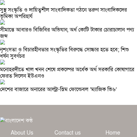
সুস্থ সংস্কৃতি ও দায়িত্বশীল সাংবাদিকতা গঠনে তরুণ সাংবাদিকদের
ভূমিকা অপরিহার্য
সীমান্তে আবারও বিজিবির অভিযান, অর্ধ কোটি টাকার চোরাচালান পণ্য
জব্দ
নৃশংসতা ও বিচারহীনতার সংস্কৃতির বিরুদ্ধে সোচ্চার হতে হবে; শিশু
ধর্ষন সুবর্ণচর
মনোহরদীতে খাল খনন শেষে প্রকল্পের অর্ধেক অর্থ সরকারি কোষাগারে
ফেরত দিলেন ইউএনও
দেশের বাজারে অনারের আল্ট্রা-স্লিম ফোল্ডেবল ‘ম্যাজিক ভি৬’
About Us
Contact us
Home