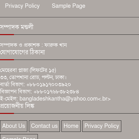
Privacy Policy
Sample Page
সম্পাদক মন্ডলী
সম্পাদক ও প্রকাশক : ফারুক খান
যোগাযোগের ঠিকানা
মেহেরবা প্লাজা (লিফটের ১৫)
৩৩, তোপখানা রোড, পল্টন, ঢাকা।
বার্তা বিভাগ: +৮৮০১৯১৭০০৩৯২০
বিজ্ঞাপন বিভাগ: +৮৮০১৭৬৮৩৮২৩৮৪
ই-মেইল: bangladeshkantha@yahoo.com<.br>
প্রয়োজনীয় লিঙ্ক
About Us
Contact us
Home
Privacy Policy