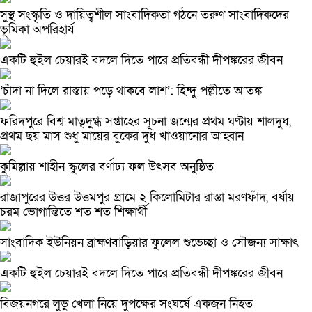
সুস্থ সংস্কৃতি ও দায়িত্বশীল সাংবাদিকতা গঠনে তরুণ সাংবাদিকদের
ভূমিকা অপরিহার্য
একটি হুইল চেয়ারই বদলে দিতে পারে প্রতিবন্ধী দীপঙ্করের জীবন
‘চাঁদা না দিলে রাস্তায় পড়ে থাকবে লাশ’: হিন্দু পল্লীতে আতঙ্ক
ফরিদপুরে বিশ্ব মাতৃদুগ্ধ সপ্তাহের সূচনা জন্মের প্রথম ঘণ্টায় শালদুধ,
প্রথম ছয় মাস শুধু মায়ের বুকের দুধ খাওয়ানোর আহ্বান
কুমিল্লায় শাহীন স্কুলের বর্ণাঢ্য ফল উৎসব অনুষ্ঠিত
রাজাপুরের উত্তর উত্তমপুর গ্রামে ২ কিলোমিটার রাস্তা মরণফাঁদ, বর্ষায়
চরম ভোগান্তিতে শত শত শিক্ষার্থী
সাংবাদিক ইউনিয়ন ব্রাহ্মণবাড়িয়ার ফুলেল শুভেচ্ছা ও সৌজন্য সাক্ষাৎ
একটি হুইল চেয়ারই বদলে দিতে পারে প্রতিবন্ধী দীপঙ্করের জীবন
বিজয়নগরে লুডু খেলা নিয়ে দুপক্ষের সংঘর্ষে একজন নিহত