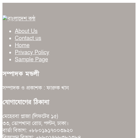
About Us
Contact us
Home
Privacy Policy
Sample Page
সম্পাদক মন্ডলী
সম্পাদক ও প্রকাশক : ফারুক খান
যোগাযোগের ঠিকানা
মেহেরবা প্লাজা (লিফটের ১৫)
৩৩, তোপখানা রোড, পল্টন, ঢাকা।
বার্তা বিভাগ: +৮৮০১৯১৭০০৩৯২০
বিজ্ঞাপন বিভাগ: +৮৮০১৭৬৮৩৮২৩৮৪