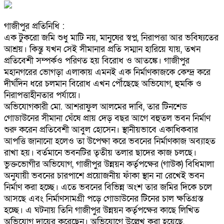
গাজীপুর প্রতিনিধি :
এক টুকরো জমি শুধু মাটি নয়, মানুষের স্বপ্ন, নিরাপত্তা আর ভবিষ্যতের
আশ্রয়। কিন্তু যখন সেই সীমানার প্রতি সম্মান হারিয়ে যায়, তখন
প্রতিবেশী সম্পর্কও পরিণত হয় বিরোধ ও আতঙ্কে। গাজীপুর
মহানগরের ভোগড়া এলাকায় এমনই এক নির্মাণকাজকে কেন্দ্র করে
দীর্ঘদিন ধরে চলমান বিরোধ এখন পৌঁছেছে অভিযোগ, হুমকি ও
নিরাপত্তাহীনতার পর্যায়ে।
অভিযোগকারী মো. আশরাফুল আলমের দাবি, তার টিনশেড
গোডাউনের সীমানা ঘেঁষে প্রায় দেড় বছর আগে বহুতল ভবন নির্মাণ
শুরু করেন প্রতিবেশী আবুল হোসেন। স্থানীয়ভাবে একাধিকবার
আপত্তি জানানো হলেও তা উপেক্ষা করে ভবনের নির্মাণকাজ অব্যাহত
রাখা হয়। বর্তমানে ভবনটির তৃতীয় তলার ছাদের কাজ চলছে।
ভুক্তভোগীর অভিযোগ, গাজীপুর উন্নয়ন কর্তৃপক্ষের (গাউক) বিধিমালা
অনুযায়ী ভবনের চারপাশে প্রয়োজনীয় ফাঁকা স্থান না রেখেই ভবন
নির্মাণ করা হচ্ছে। এতে ভবনের বিভিন্ন অংশ তার জমির দিকে চলে
আসছে এবং নির্মাণসামগ্রী পড়ে গোডাউনের টিনের চাল ক্ষতিগ্রস্ত
হচ্ছে। এ ঘটনায় তিনি গাজীপুর উন্নয়ন কর্তৃপক্ষের কাছে লিখিত
অভিযোগ দায়ের করেছেন। অভিযোগে উল্লেখ করা হয়েছে,