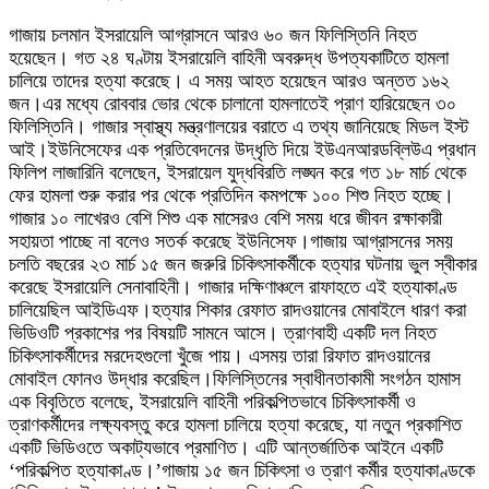
গাজায় চলমান ইসরায়েলি আগ্রাসনে আরও ৬০ জন ফিলিস্তিনি নিহত
হয়েছেন। গত ২৪ ঘণ্টায় ইসরায়েলি বাহিনী অবরুদ্ধ উপত্যকাটিতে হামলা
চালিয়ে তাদের হত্যা করেছে। এ সময় আহত হয়েছেন আরও অন্তত ১৬২
জন।এর মধ্যে রোববার ভোর থেকে চালানো হামলাতেই প্রাণ হারিয়েছেন ৩০
ফিলিস্তিনি। গাজার স্বাস্থ্য মন্ত্রণালয়ের বরাতে এ তথ্য জানিয়েছে মিডল ইস্ট
আই।ইউনিসেফের এক প্রতিবেদনের উদ্ধৃতি দিয়ে ইউএনআরডব্লিউএ প্রধান
ফিলিপ লাজারিনি বলেছেন, ইসরায়েল যুদ্ধবিরতি লঙ্ঘন করে গত ১৮ মার্চ থেকে
ফের হামলা শুরু করার পর থেকে প্রতিদিন কমপক্ষে ১০০ শিশু নিহত হচ্ছে।
গাজার ১০ লাখেরও বেশি শিশু এক মাসেরও বেশি সময় ধরে জীবন রক্ষাকারী
সহায়তা পাচ্ছে না বলেও সতর্ক করেছে ইউনিসেফ।গাজায় আগ্রাসনের সময়
চলতি বছরের ২৩ মার্চ ১৫ জন জরুরি চিকিৎসাকর্মীকে হত্যার ঘটনায় ভুল স্বীকার
করেছে ইসরায়েলি সেনাবাহিনী। গাজার দক্ষিণাঞ্চলে রাফাহতে এই হত্যাকাণ্ড
চালিয়েছিল আইডিএফ।হত্যার শিকার রেফাত রাদওয়ানের মোবাইলে ধারণ করা
ভিডিওটি প্রকাশের পর বিষয়টি সামনে আসে। ত্রাণবাহী একটি দল নিহত
চিকিৎসাকর্মীদের মরদেহগুলো খুঁজে পায়। এসময় তারা রিফাত রাদওয়ানের
মোবাইল ফোনও উদ্ধার করেছিল।ফিলিস্তিনের স্বাধীনতাকামী সংগঠন হামাস
এক বিবৃতিতে বলেছে, ইসরায়েলি বাহিনী পরিকল্পিতভাবে চিকিৎসাকর্মী ও
ত্রাণকর্মীদের লক্ষ্যবস্তু করে হামলা চালিয়ে হত্যা করেছে, যা নতুন প্রকাশিত
একটি ভিডিওতে অকাট্যভাবে প্রমাণিত। এটি আন্তর্জাতিক আইনে একটি
‘পরিকল্পিত হত্যাকাণ্ড।’গাজায় ১৫ জন চিকিৎসা ও ত্রাণ কর্মীর হত্যাকাণ্ডকে