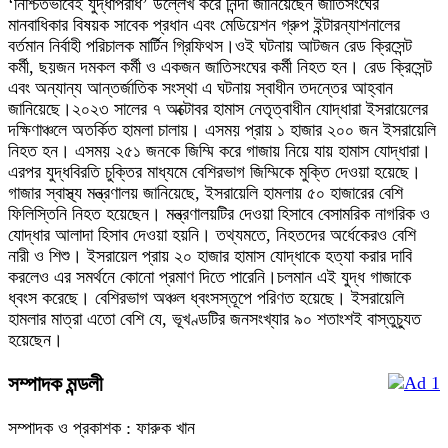
‘নিশ্চিতভাবেই যুদ্ধাপরাধ’ উল্লেখ করে নিন্দা জানিয়েছেন জাতিসংঘের
মানবাধিকার বিষয়ক সাবেক প্রধান এবং মেডিয়েশন গ্রুপ ইন্টারন্যাশনালের
বর্তমান নির্বাহী পরিচালক মার্টিন গ্রিফিথস।ওই ঘটনায় আটজন রেড ক্রিসেন্ট
কর্মী, ছয়জন দমকল কর্মী ও একজন জাতিসংঘের কর্মী নিহত হন। রেড ক্রিসেন্ট
এবং অন্যান্য আন্তর্জাতিক সংস্থা এ ঘটনায় স্বাধীন তদন্তের আহ্বান
জানিয়েছে।২০২৩ সালের ৭ অক্টোবর হামাস নেতৃত্বাধীন যোদ্ধারা ইসরায়েলের
দক্ষিণাঞ্চলে অতর্কিত হামলা চালায়। এসময় প্রায় ১ হাজার ২০০ জন ইসরায়েলি
নিহত হন। এসময় ২৫১ জনকে জিম্মি করে গাজায় নিয়ে যায় হামাস যোদ্ধারা।
এরপর যুদ্ধবিরতি চুক্তির মাধ্যমে বেশিরভাগ জিম্মিকে মুক্তি দেওয়া হয়েছে।
গাজার স্বাস্থ্য মন্ত্রণালয় জানিয়েছে, ইসরায়েলি হামলায় ৫০ হাজারের বেশি
ফিলিস্তিনি নিহত হয়েছেন। মন্ত্রণালয়টির দেওয়া হিসাবে বেসামরিক নাগরিক ও
যোদ্ধার আলাদা হিসাব দেওয়া হয়নি। তথ্যমতে, নিহতদের অর্ধেকেরও বেশি
নারী ও শিশু। ইসরায়েল প্রায় ২০ হাজার হামাস যোদ্ধাকে হত্যা করার দাবি
করলেও এর সমর্থনে কোনো প্রমাণ দিতে পারেনি।চলমান এই যুদ্ধ গাজাকে
ধ্বংস করেছে। বেশিরভাগ অঞ্চল ধ্বংসস্তূপে পরিণত হয়েছে। ইসরায়েলি
হামলার মাত্রা এতো বেশি যে, ভূখণ্ডটির জনসংখ্যার ৯০ শতাংশই বাস্তুচ্যুত
হয়েছেন।
সম্পাদক মন্ডলী
সম্পাদক ও প্রকাশক : ফারুক খান