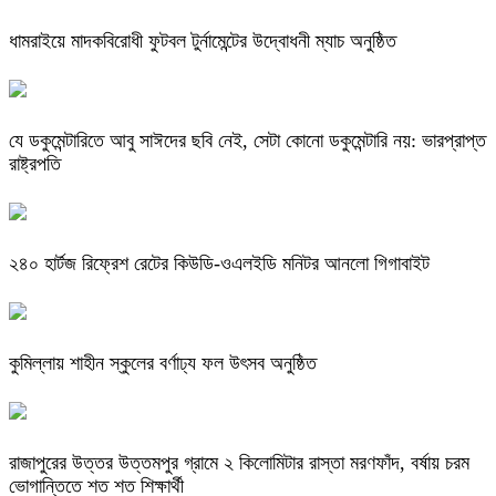
ধামরাইয়ে মাদকবিরোধী ফুটবল টুর্নামেন্টের উদ্বোধনী ম্যাচ অনুষ্ঠিত
যে ডকুমেন্টারিতে আবু সাঈদের ছবি নেই, সেটা কোনো ডকুমেন্টারি নয়: ভারপ্রাপ্ত
রাষ্ট্রপতি
২৪০ হার্টজ রিফ্রেশ রেটের কিউডি-ওএলইডি মনিটর আনলো গিগাবাইট
কুমিল্লায় শাহীন স্কুলের বর্ণাঢ্য ফল উৎসব অনুষ্ঠিত
রাজাপুরের উত্তর উত্তমপুর গ্রামে ২ কিলোমিটার রাস্তা মরণফাঁদ, বর্ষায় চরম
ভোগান্তিতে শত শত শিক্ষার্থী