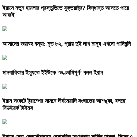
ইরানে নতুন হামলার প্রস্তুতিতে যুক্তরাষ্ট্র? সিদ্ধান্ত আসতে পারে
আজই
আসামের ভয়াবহ বন্যা: মৃত ৮২, প্রায় দুই লাখ মানুষ এখনো পানিবন্দি
মানবাধিকার ইস্যুতে ইইউকে ‘ভণ্ডামিপূর্ণ’ বলল ইরান
ইরান সংকটে ট্রাম্পের সামনে দীর্ঘমেয়াদি সংঘাতের আশঙ্কা, বলছে
নিউইয়র্ক টাইমস
ইরানে সেতু-রেলস্টেশনসহ বেসামরিক স্থাপনায় মার্কিন হামলা, নিহত ৭