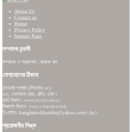
About Us
Contact us
Home
Privacy Policy
Sample Page
সম্পাদক মন্ডলী
সম্পাদক ও প্রকাশক : ফারুক খান
যোগাযোগের ঠিকানা
মেহেরবা প্লাজা (লিফটের ১৫)
৩৩, তোপখানা রোড, পল্টন, ঢাকা।
বার্তা বিভাগ: +৮৮০১৯১৭০০৩৯২০
বিজ্ঞাপন বিভাগ: +৮৮০১৭৬৮৩৮২৩৮৪
ই-মেইল: bangladeshkantha@yahoo.com<.br>
প্রয়োজনীয় লিঙ্ক