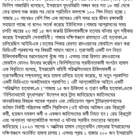
ফিলিপ লাজারিনি বলেছেন, ইসরায়েল যুদ্ধবিরতি লঙ্ঘন করে গত ১৮ মার্চ থেকে
ফের হামলা শুরু করার পর থেকে প্রতিদিন কমপক্ষে ১০০ শিশু নিহত হচ্ছে।
গাজার ১০ লাখেরও বেশি শিশু এক মাসেরও বেশি সময় ধরে জীবন রক্ষাকারী
সহায়তা পাচ্ছে না বলেও সতর্ক করেছে ইউনিসেফ।গাজায় আগ্রাসনের সময়
চলতি বছরের ২৩ মার্চ ১৫ জন জরুরি চিকিৎসাকর্মীকে হত্যার ঘটনায় ভুল স্বীকার
করেছে ইসরায়েলি সেনাবাহিনী। গাজার দক্ষিণাঞ্চলে রাফাহতে এই হত্যাকাণ্ড
চালিয়েছিল আইডিএফ।হত্যার শিকার রেফাত রাদওয়ানের মোবাইলে ধারণ করা
ভিডিওটি প্রকাশের পর বিষয়টি সামনে আসে। ত্রাণবাহী একটি দল নিহত
চিকিৎসাকর্মীদের মরদেহগুলো খুঁজে পায়। এসময় তারা রিফাত রাদওয়ানের
মোবাইল ফোনও উদ্ধার করেছিল।ফিলিস্তিনের স্বাধীনতাকামী সংগঠন হামাস
এক বিবৃতিতে বলেছে, ইসরায়েলি বাহিনী পরিকল্পিতভাবে চিকিৎসাকর্মী ও
ত্রাণকর্মীদের লক্ষ্যবস্তু করে হামলা চালিয়ে হত্যা করেছে, যা নতুন প্রকাশিত
একটি ভিডিওতে অকাট্যভাবে প্রমাণিত। এটি আন্তর্জাতিক আইনে একটি
‘পরিকল্পিত হত্যাকাণ্ড।’গাজায় ১৫ জন চিকিৎসা ও ত্রাণ কর্মীর হত্যাকাণ্ডকে
‘নিশ্চিতভাবেই যুদ্ধাপরাধ’ উল্লেখ করে নিন্দা জানিয়েছেন জাতিসংঘের
মানবাধিকার বিষয়ক সাবেক প্রধান এবং মেডিয়েশন গ্রুপ ইন্টারন্যাশনালের
বর্তমান নির্বাহী পরিচালক মার্টিন গ্রিফিথস।ওই ঘটনায় আটজন রেড ক্রিসেন্ট
কর্মী, ছয়জন দমকল কর্মী ও একজন জাতিসংঘের কর্মী নিহত হন। রেড ক্রিসেন্ট
এবং অন্যান্য আন্তর্জাতিক সংস্থা এ ঘটনায় স্বাধীন তদন্তের আহ্বান
জানিয়েছে।২০২৩ সালের ৭ অক্টোবর হামাস নেতৃত্বাধীন যোদ্ধারা ইসরায়েলের
দক্ষিণাঞ্চলে অতর্কিত হামলা চালায়। এসময় প্রায় ১ হাজার ২০০ জন ইসরায়েলি