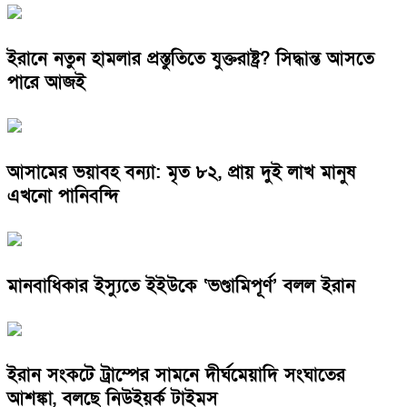
ইরানে নতুন হামলার প্রস্তুতিতে যুক্তরাষ্ট্র? সিদ্ধান্ত আসতে
পারে আজই
আসামের ভয়াবহ বন্যা: মৃত ৮২, প্রায় দুই লাখ মানুষ
এখনো পানিবন্দি
মানবাধিকার ইস্যুতে ইইউকে ‘ভণ্ডামিপূর্ণ’ বলল ইরান
ইরান সংকটে ট্রাম্পের সামনে দীর্ঘমেয়াদি সংঘাতের
আশঙ্কা, বলছে নিউইয়র্ক টাইমস