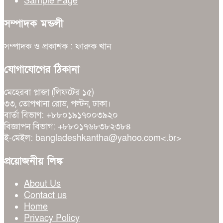
Sample Page
সম্পাদক মন্ডলী
সম্পাদক ও প্রকাশক : ফারুক খান
যোগাযোগের ঠিকানা
মেহেরবা প্লাজা (লিফটের ১৫)
৩৩, তোপখানা রোড, পল্টন, ঢাকা।
বার্তা বিভাগ: +৮৮০১৯১৭০০৩৯২০
বিজ্ঞাপন বিভাগ: +৮৮০১৭৬৮৩৮২৩৮৪
ই-মেইল: bangladeshkantha@yahoo.com<.br>
প্রয়োজনীয় লিঙ্ক
About Us
Contact us
Home
Privacy Policy