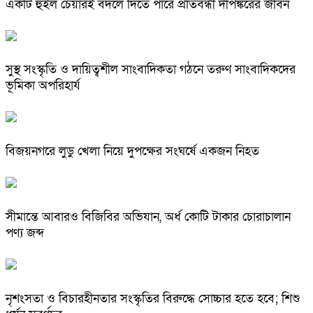
একটি হুইল চেয়ারই বদলে দিতে পারে প্রতিবন্ধী দীপঙ্করের জীবন
সুস্থ সংস্কৃতি ও দায়িত্বশীল সাংবাদিকতা গঠনে তরুণ সাংবাদিকদের
ভূমিকা অপরিহার্য
বিজয়নগরে লুডু খেলা নিয়ে দুপক্ষের সংঘর্ষে একজন নিহত
সীমান্তে আবারও বিজিবির অভিযান, অর্ধ কোটি টাকার চোরাচালান
পণ্য জব্দ
নৃশংসতা ও বিচারহীনতার সংস্কৃতির বিরুদ্ধে সোচ্চার হতে হবে; শিশু