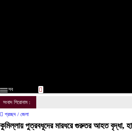
সম্পাদকের কলাম
লাইফস্টাইল
ভ্রমন
অন্যান্য
ই-পেপার
সব
সংবাদ শিরোনাম :
প্রচ্ছদ /
জেলা
কুমিল্লায় পুত্রবধূদের মারধরে গুরুতর আহত বৃদ্ধা, হ