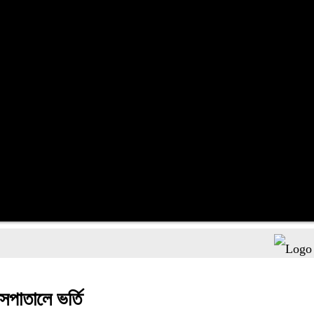
যে ডকুমেন
াসপাতালে ভর্তি