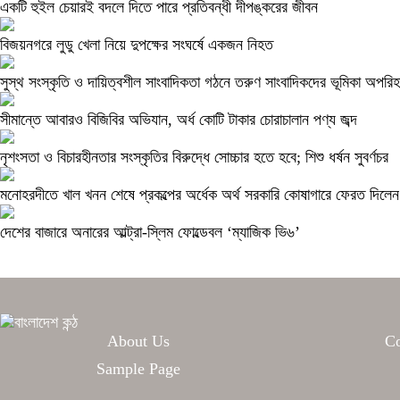
একটি হুইল চেয়ারই বদলে দিতে পারে প্রতিবন্ধী দীপঙ্করের জীবন
বিজয়নগরে লুডু খেলা নিয়ে দুপক্ষের সংঘর্ষে একজন নিহত
সুস্থ সংস্কৃতি ও দায়িত্বশীল সাংবাদিকতা গঠনে তরুণ সাংবাদিকদের ভূমিকা অপরিহার
সীমান্তে আবারও বিজিবির অভিযান, অর্ধ কোটি টাকার চোরাচালান পণ্য জব্দ
নৃশংসতা ও বিচারহীনতার সংস্কৃতির বিরুদ্ধে সোচ্চার হতে হবে; শিশু ধর্ষন সুবর্ণচর
মনোহরদীতে খাল খনন শেষে প্রকল্পের অর্ধেক অর্থ সরকারি কোষাগারে ফেরত দিল
দেশের বাজারে অনারের আল্ট্রা-স্লিম ফোল্ডেবল ‘ম্যাজিক ভি৬’
About Us
Co
Sample Page