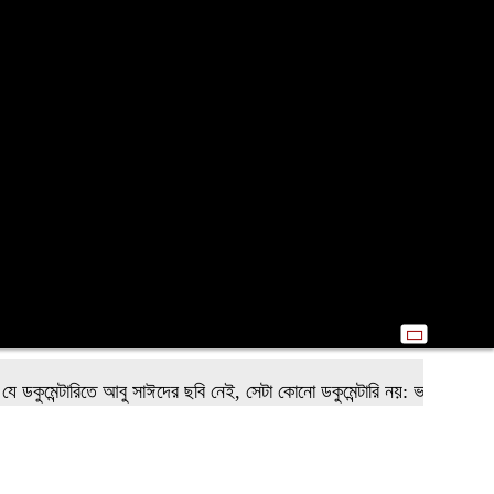
্টারিতে আবু সাঈদের ছবি নেই, সেটা কোনো ডকুমেন্টারি নয়: ভারপ্রাপ্ত রাষ্ট্রপতি