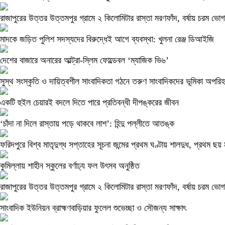
রাজাপুরের উত্তর উত্তমপুর গ্রামে ২ কিলোমিটার রাস্তা মরণফাঁদ, বর্ষায় চরম ভোগা
মাদকে জড়িত পুলিশ সদস্যদের বিরুদ্ধেই আগে ব্যবস্থা: খুলনা রেঞ্জ ডিআইজি
দেশের বাজারে অনারের আল্ট্রা-স্লিম ফোল্ডেবল ‘ম্যাজিক ভি৬’
সুস্থ সংস্কৃতি ও দায়িত্বশীল সাংবাদিকতা গঠনে তরুণ সাংবাদিকদের ভূমিকা অপরিহার
একটি হুইল চেয়ারই বদলে দিতে পারে প্রতিবন্ধী দীপঙ্করের জীবন
‘চাঁদা না দিলে রাস্তায় পড়ে থাকবে লাশ’: হিন্দু পল্লীতে আতঙ্ক
ফরিদপুরে বিশ্ব মাতৃদুগ্ধ সপ্তাহের সূচনা জন্মের প্রথম ঘণ্টায় শালদুধ, প্রথম ছয় 
কুমিল্লায় শাহীন স্কুলের বর্ণাঢ্য ফল উৎসব অনুষ্ঠিত
রাজাপুরের উত্তর উত্তমপুর গ্রামে ২ কিলোমিটার রাস্তা মরণফাঁদ, বর্ষায় চরম ভোগা
সাংবাদিক ইউনিয়ন ব্রাহ্মণবাড়িয়ার ফুলেল শুভেচ্ছা ও সৌজন্য সাক্ষাৎ