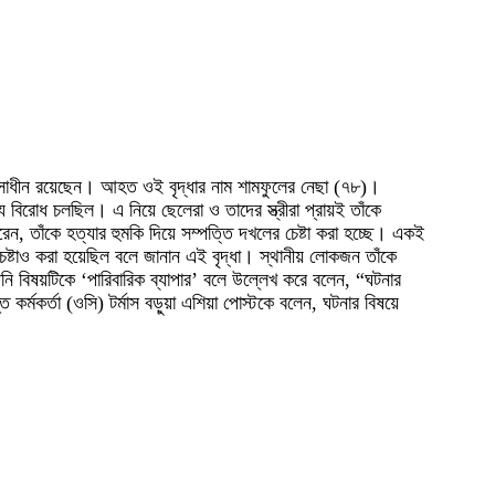
িকিৎসাধীন রয়েছেন। আহত ওই বৃদ্ধার নাম শামফুলের নেছা (৭৮)।
 বিরোধ চলছিল। এ নিয়ে ছেলেরা ও তাদের স্ত্রীরা প্রায়ই তাঁকে
 তাঁকে হত্যার হুমকি দিয়ে সম্পত্তি দখলের চেষ্টা করা হচ্ছে। একই
ষ্টাও করা হয়েছিল বলে জানান এই বৃদ্ধা। স্থানীয় লোকজন তাঁকে
ি বিষয়টিকে ‘পারিবারিক ব্যাপার’ বলে উল্লেখ করে বলেন, “ঘটনার
কর্মকর্তা (ওসি) টর্মাস বড়ুয়া এশিয়া পোস্টকে বলেন, ঘটনার বিষয়ে