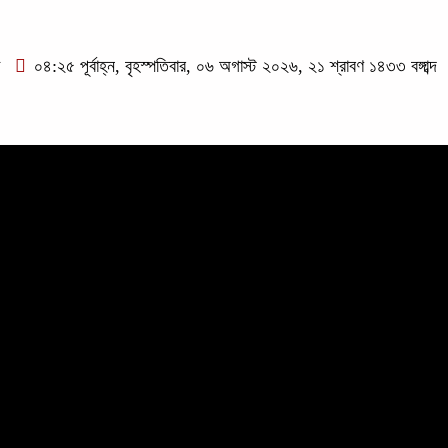
া
০৪:২৫ পূর্বাহ্ন, বৃহস্পতিবার, ০৬ অগাস্ট ২০২৬, ২১ শ্রাবণ ১৪৩৩ বঙ্গাব্দ