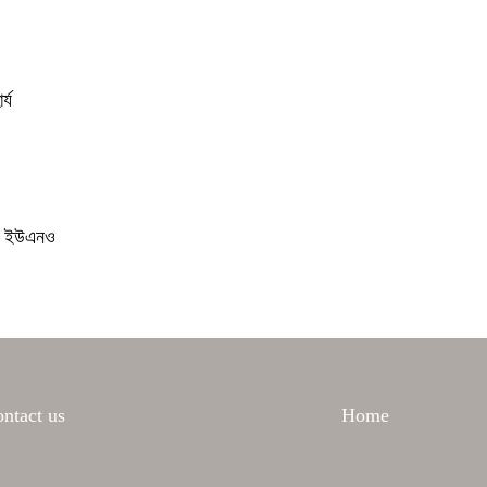
্য
েন ইউএনও
ntact us
Home