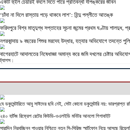
একটি হুইল চেয়ারই বদলে দিতে পারে প্রতিবন্ধী দীপঙ্করের জীবন
‘চাঁদা না দিলে রাস্তায় পড়ে থাকবে লাশ’: হিন্দু পল্লীতে আতঙ্ক
ফরিদপুরে বিশ্ব মাতৃদুগ্ধ সপ্তাহের সূচনা জন্মের প্রথম ঘণ্টায় শালদুধ, প
নগরকান্দায় ৯ বছরের শিশুর মরদেহ উদ্ধার, হত্যার অভিযোগে তদন্তে পুল
বাগেরহাটে আদালতের নিষেধাজ্ঞা অমান্য করে জমি দখলের চেষ্টার অভিযোগ
ট্যাগস :
যে ডকুমেন্টারিতে আবু সাঈদের ছবি নেই, সেটা কোনো ডকুমেন্টারি নয়: ভারপ্রাপ্ত রাষ
২৪০ হার্টজ রিফ্রেশ রেটের কিউডি-ওএলইডি মনিটর আনলো গিগাবাইট
সারাদিন নিরবচ্ছিন্ন পাওয়ার নিশ্চিতে নতুন সি-সিরিজ স্মার্টফোন নিয়ে আসছে রিয়েল