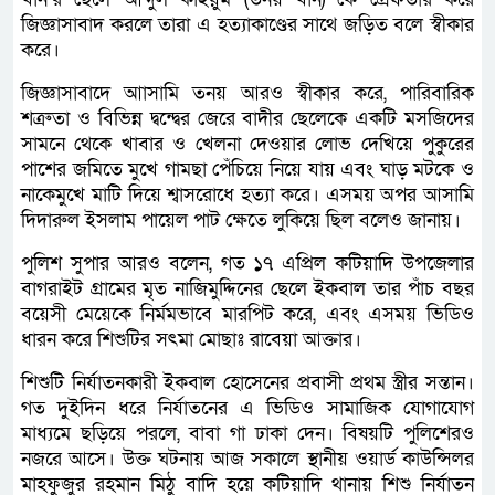
জিজ্ঞাসাবাদ করলে তারা এ হত্যাকাণ্ডের সাথে জড়িত বলে স্বীকার
করে।
জিজ্ঞাসাবাদে আাসামি তনয় আরও স্বীকার করে, পারিবারিক
শত্রুতা ও বিভিন্ন দ্বন্দ্বের জেরে বাদীর ছেলেকে একটি মসজিদের
সামনে থেকে খাবার ও খেলনা দেওয়ার লোভ দেখিয়ে পুকুরের
পাশের জমিতে মুখে গামছা পেঁচিয়ে নিয়ে যায় এবং ঘাড় মটকে ও
নাকেমুখে মাটি দিয়ে শ্বাসরোধে হত্যা করে। এসময় অপর আসামি
দিদারুল ইসলাম পায়েল পাট ক্ষেতে লুকিয়ে ছিল বলেও জানায়।
পুলিশ সুপার আরও বলেন, গত ১৭ এপ্রিল কটিয়াদি উপজেলার
বাগরাইট গ্রামের মৃত নাজিমুদ্দিনের ছেলে ইকবাল তার পাঁচ বছর
বয়েসী মেয়েকে নির্মমভাবে মারপিট করে, এবং এসময় ভিডিও
ধারন করে শিশুটির সৎমা মোছাঃ রাবেয়া আক্তার।
শিশুটি নির্যাতনকারী ইকবাল হোসেনের প্রবাসী প্রথম স্ত্রীর সন্তান।
গত দুইদিন ধরে নির্যাতনের এ ভিডিও সামাজিক যোগাযোগ
মাধ্যমে ছড়িয়ে পরলে, বাবা গা ঢাকা দেন। বিষয়টি পুলিশেরও
নজরে আসে। উক্ত ঘটনায় আজ সকালে স্থানীয় ওয়ার্ড কাউন্সিলর
মাহফুজুর রহমান মিঠু বাদি হয়ে কটিয়াদি থানায় শিশু নির্যাতন