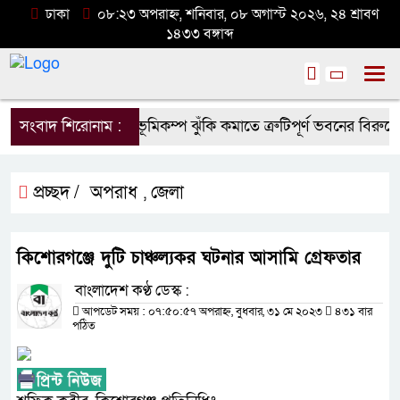
ঢাকা
০৮:২৩ অপরাহ্ন, শনিবার, ০৮ অগাস্ট ২০২৬, ২৪ শ্রাবণ
১৪৩৩ বঙ্গাব্দ
সংবাদ শিরোনাম :
ভূমিকম্প ঝুঁকি কমাতে ত্রুটিপূর্ণ ভবনের বিরুদ্ধে ব
প্রচ্ছদ /
অপরাধ
জেলা
,
কিশোরগঞ্জে দুটি চাঞ্চল্যকর ঘটনার আসামি গ্রেফতার
বাংলাদেশ কণ্ঠ ডেস্ক :
আপডেট সময় : ০৭:৫০:৫৭ অপরাহ্ন, বুধবার, ৩১ মে ২০২৩
৪৩১ বার
পঠিত