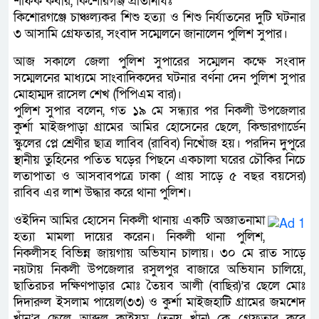
শফিক কবীর, কিশোরগঞ্জ প্রতিনিধিঃ
কিশোরগঞ্জে চাঞ্চল্যকর শিশু হত্যা ও শিশু নির্যাতনের দুটি ঘটনার
৩ আসামি গ্রেফতার, সংবাদ সম্মেলনে জানালেন পুলিশ সুপার।
আজ সকালে জেলা পুলিশ সুপারের সম্মেলন কক্ষে সংবাদ
সম্মেলনের মাধ্যমে সাংবাদিকদের ঘটনার বর্ণনা দেন পুলিশ সুপার
মোহাম্মদ রাসেল শেখ (পিপিএম বার)।
পুলিশ সুপার বলেন, গত ১৯ মে সন্ধ্যার পর নিকলী উপজেলার
কুর্শা মাইজপাড়া গ্রামের আমির হোসেনের ছেলে, কিন্ডারগার্ডেন
স্কুলের প্লে শ্রেণীর ছাত্র লাবিব (রাবিব) নিখোঁজ হয়। পরদিন দুপুরে
স্থানীয় তুহিনের পতিত ঘড়ের পিছনে একচালা ঘরের চৌকির নিচে
লতাপাতা ও আসবাবপত্রে ঢাকা ( প্রায় সাড়ে ৫ বছর বয়সের)
রাবিব এর লাশ উদ্ধার করে থানা পুলিশ।
ওইদিন আমির হোসেন নিকলী থানায় একটি অজ্ঞাতনামা
হত্যা মামলা দায়ের করেন। নিকলী থানা পুলিশ,
নিকলীসহ বিভিন্ন জায়গায় অভিযান চালায়। ৩০ মে রাত সাড়ে
নয়টায় নিকলী উপজেলার রসুলপুর বাজারে অভিযান চালিয়ে,
ছাতিরচর দক্ষিণপাড়ার মোঃ তৈয়ব আলী (বাছির)’র ছেলে মোঃ
দিদারুল ইসলাম পায়েল(৩৩) ও কুর্শা মাইজহাটি গ্রামের জমশেদ
খাঁন’র ছেলে আব্দুল কাইয়ুম (তনয় খাঁন) কে গ্রেফতার করে