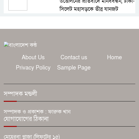
উত্তোলনের প্রতিবাদে মানববন্ধন, ঢাকা-
সিলেট মহাসড়কে তীব্র যানজট
ট্রাম্পের অভিবাসন অভিযানে যুক্তরাষ্ট্রে
এক মাসে রেকর্ড ৫১ হাজার আটক
আজই কি বিয়ে রোনালদো-জর্জিনার?
About Us
Contact us
Home
মাদেইরায় জোর গুঞ্জন
Privacy Policy
Sample Page
রাসেল ক্রোর সঙ্গে প্রথমবার জুটি
বাঁধছেন প্রিয়াঙ্কা চোপড়া
সম্পাদক মন্ডলী
জ্বালানি-বিদ্যুৎ খাত অস্থিতিশীল করতে
সম্পাদক ও প্রকাশক : ফারুক খান
চক্র সক্রিয়: প্রধানমন্ত্রী
যোগাযোগের ঠিকানা
চাঁপাইনবাবগঞ্জে জনস্বাস্থ্য প্রকৌশল
মেহেরবা প্লাজা (লিফটের ১৫)