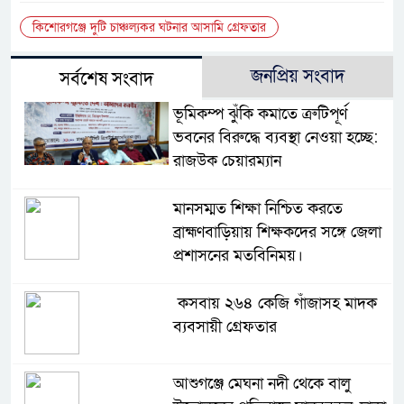
কিশোরগঞ্জে দুটি চাঞ্চল্যকর ঘটনার আসামি গ্রেফতার
জনপ্রিয় সংবাদ
সর্বশেষ সংবাদ
ভূমিকম্প ঝুঁকি কমাতে ত্রুটিপূর্ণ
ভবনের বিরুদ্ধে ব্যবস্থা নেওয়া হচ্ছে:
রাজউক চেয়ারম্যান
মানসম্মত শিক্ষা নিশ্চিত করতে
ব্রাহ্মণবাড়িয়ায় শিক্ষকদের সঙ্গে জেলা
প্রশাসনের মতবিনিময়।
কসবায় ২৬৪ কেজি গাঁজাসহ মাদক
ব্যবসায়ী গ্রেফতার
আশুগঞ্জে মেঘনা নদী থেকে বালু