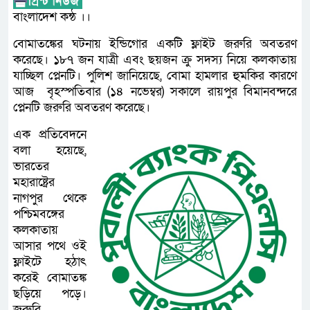
বাংলাদেশ কন্ঠ ।।
বোমাতঙ্কের ঘটনায় ইন্ডিগোর একটি ফ্লাইট জরুরি অবতরণ
করেছে। ১৮৭ জন যাত্রী এবং ছয়জন ক্রু সদস্য নিয়ে কলকাতায়
যাচ্ছিল প্লেনটি। পুলিশ জানিয়েছে, বোমা হামলার হুমকির কারণে
আজ বৃহস্পতিবার (১৪ নভেম্বর) সকালে রায়পুর বিমানবন্দরে
প্লেনটি জরুরি অবতরণ করেছে।
এক প্রতিবেদনে
বলা হয়েছে,
ভারতের
মহারাষ্ট্রের
নাগপুর থেকে
পশ্চিমবঙ্গের
কলকাতায়
আসার পথে ওই
ফ্লাইটে হঠাৎ
করেই বোমাতঙ্ক
ছড়িয়ে পড়ে।
জরুরি