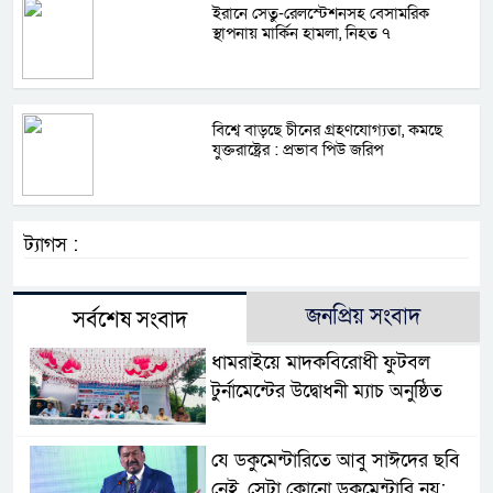
ইরানে সেতু-রেলস্টেশনসহ বেসামরিক
স্থাপনায় মার্কিন হামলা, নিহত ৭
বিশ্বে বাড়ছে চীনের গ্রহণযোগ্যতা, কমছে
যুক্তরাষ্ট্রের : প্রভাব পিউ জরিপ
ট্যাগস :
জনপ্রিয় সংবাদ
সর্বশেষ সংবাদ
ধামরাইয়ে মাদকবিরোধী ফুটবল
টুর্নামেন্টের উদ্বোধনী ম্যাচ অনুষ্ঠিত
যে ডকুমেন্টারিতে আবু সাঈদের ছবি
নেই, সেটা কোনো ডকুমেন্টারি নয়: