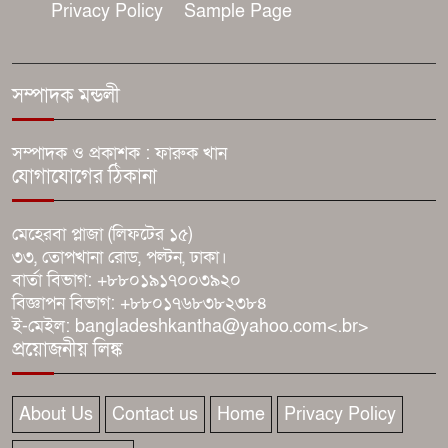
Privacy Policy
Sample Page
দেশের বাজারে অনারের আল্ট্রা-স্লিম
ফোল্ডেবল ‘ম্যাজিক ভি৬’
সম্পাদক মন্ডলী
সুস্থ সংস্কৃতি ও দায়িত্বশীল
সাংবাদিকতা গঠনে তরুণ
সম্পাদক ও প্রকাশক : ফারুক খান
সাংবাদিকদের ভূমিকা অপরিহার্য
যোগাযোগের ঠিকানা
একটি হুইল চেয়ারই বদলে দিতে পারে
মেহেরবা প্লাজা (লিফটের ১৫)
প্রতিবন্ধী দীপঙ্করের জীবন
৩৩, তোপখানা রোড, পল্টন, ঢাকা।
বার্তা বিভাগ: +৮৮০১৯১৭০০৩৯২০
বিজ্ঞাপন বিভাগ: +৮৮০১৭৬৮৩৮২৩৮৪
‘চাঁদা না দিলে রাস্তায় পড়ে থাকবে
ই-মেইল: bangladeshkantha@yahoo.com<.br>
লাশ’: হিন্দু পল্লীতে আতঙ্ক
প্রয়োজনীয় লিঙ্ক
About Us
Contact us
Home
Privacy Policy