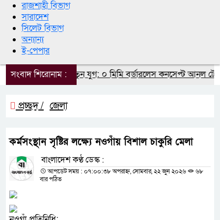
রাজশাহী বিভাগ
সারাদেশ
সিলেট বিভাগ
অন্যান্য
ই-পেপার
্মার্টফোন ডিসপ্লেতে নতুন যুগ: ০ মিমি বর্ডারলেস কনসেপ্ট আনল টেকন
সংবাদ শিরোনাম :
প্রচ্ছদ /
জেলা
কর্মসংস্থান সৃষ্টির লক্ষ্যে নওগাঁয় বিশাল চাকুরি মেলা
বাংলাদেশ কণ্ঠ ডেস্ক :
আপডেট সময় : ০৭:০০:৩৮ অপরাহ্ন, সোমবার, ২২ জুন ২০২৬
৬৮
বার পঠিত
নওগাঁ প্রতিনিধি: