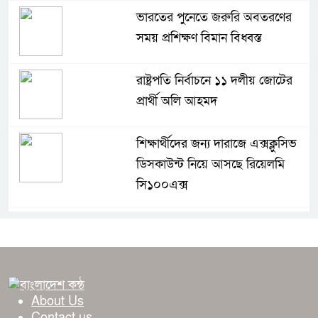
ভারতের পুনেতে জরুরি অবতরণের
সময় প্রশিক্ষণ বিমান বিধ্বস্ত
রাষ্ট্রপতি নির্বাচনে ১১ দলীয় জোটের
প্রার্থী অলি আহমদ
শিক্ষার্থীদের জন্য দারাজে এক্সক্লুসিভ
ডিসকাউন্ট নিয়ে আসছে রিয়েলমি
সি১০০এক্স
দীর্ঘস্থায়ী ৭,৫০০ এমএএইচ ব্যাটারি
এবং শক্তিশালী গরিলা গ্লাস ৭আই
সুরক্ষা নিয়ে শাওমি উন্মোচন করল
নতুন রেডমি ১৭
About Us
Contact us