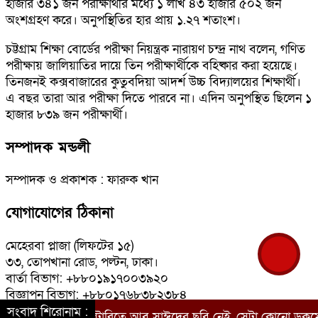
হাজার ৩৪১ জন পরীক্ষার্থীর মধ্যে ১ লাখ ৪৩ হাজার ৫০২ জন
অংশগ্রহণ করে। অনুপস্থিতির হার প্রায় ১.২৭ শতাংশ।
চট্টগ্রাম শিক্ষা বোর্ডের পরীক্ষা নিয়ন্ত্রক নারায়ণ চন্দ্র নাথ বলেন, গণিত
পরীক্ষায় জালিয়াতির দায়ে তিন পরীক্ষার্থীকে বহিষ্কার করা হয়েছে।
তিনজনই কক্সবাজারের কুতুবদিয়া আদর্শ উচ্চ বিদ্যালয়ের শিক্ষার্থী।
এ বছর তারা আর পরীক্ষা দিতে পারবে না। এদিন অনুপস্থিত ছিলেন ১
হাজার ৮৩৯ জন পরীক্ষার্থী।
সম্পাদক মন্ডলী
সম্পাদক ও প্রকাশক : ফারুক খান
যোগাযোগের ঠিকানা
মেহেরবা প্লাজা (লিফটের ১৫)
৩৩, তোপখানা রোড, পল্টন, ঢাকা।
বার্তা বিভাগ: +৮৮০১৯১৭০০৩৯২০
বিজ্ঞাপন বিভাগ: +৮৮০১৭৬৮৩৮২৩৮৪
ই-মেইল: bangladeshkantha@yahoo.com<.br>
সংবাদ শিরোনাম :
যে ডকুমেন্টারিতে আবু সাঈদের ছবি নেই, সেটা কোনো ডকুমেন্টারি নয়: 