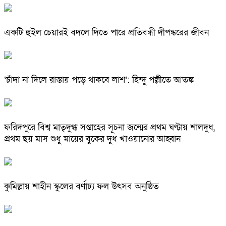
একটি হুইল চেয়ারই বদলে দিতে পারে প্রতিবন্ধী দীপঙ্করের জীবন
‘চাঁদা না দিলে রাস্তায় পড়ে থাকবে লাশ’: হিন্দু পল্লীতে আতঙ্ক
ফরিদপুরে বিশ্ব মাতৃদুগ্ধ সপ্তাহের সূচনা জন্মের প্রথম ঘণ্টায় শালদুধ,
প্রথম ছয় মাস শুধু মায়ের বুকের দুধ খাওয়ানোর আহ্বান
কুমিল্লায় শাহীন স্কুলের বর্ণাঢ্য ফল উৎসব অনুষ্ঠিত