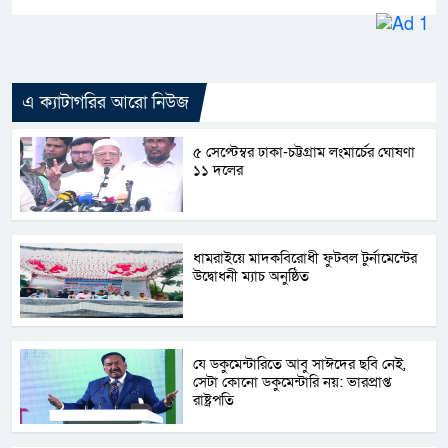
এ ক্যাটাগরির আরো নিউজ
৫ সেপ্টেম্বর ঢাকা-চট্টগ্রাম লংমার্চের ঘোষণা
১১ দলের
ধামরাইয়ে মাদকবিরোধী ফুটবল টুর্নামেন্টের
উদ্বোধনী ম্যাচ অনুষ্ঠিত
যে ডকুমেন্টারিতে আবু সাঈদের ছবি নেই,
সেটা কোনো ডকুমেন্টারি নয়: ভারপ্রাপ্ত
রাষ্ট্রপতি