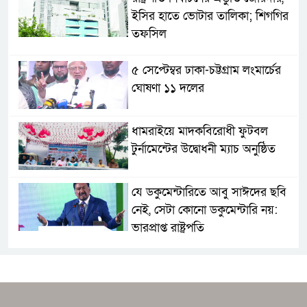
ইসির হাতে ভোটার তালিকা; শিগগির
তফসিল
৫ সেপ্টেম্বর ঢাকা-চট্টগ্রাম লংমার্চের
ঘোষণা ১১ দলের
ধামরাইয়ে মাদকবিরোধী ফুটবল
টুর্নামেন্টের উদ্বোধনী ম্যাচ অনুষ্ঠিত
যে ডকুমেন্টারিতে আবু সাঈদের ছবি
নেই, সেটা কোনো ডকুমেন্টারি নয়:
ভারপ্রাপ্ত রাষ্ট্রপতি
২৪০ হার্টজ রিফ্রেশ রেটের কিউডি-
ওএলইডি মনিটর আনলো গিগাবাইট