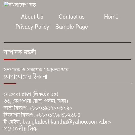
সারাদিন নিরবচ্ছিন্ন পাওয়ার নিশ্চিতে
নতুন সি-সিরিজ স্মার্টফোন নিয়ে
About Us
Contact us
Home
আসছে রিয়েলমি
Privacy Policy
Sample Page
রাজাপুরের উত্তর উত্তমপুর গ্রামে ২
কিলোমিটার রাস্তা মরণফাঁদ, বর্ষায় চরম
সম্পাদক মন্ডলী
ভোগান্তিতে শত শত শিক্ষার্থী
সম্পাদক ও প্রকাশক : ফারুক খান
মাদকে জড়িত পুলিশ সদস্যদের
যোগাযোগের ঠিকানা
বিরুদ্ধেই আগে ব্যবস্থা: খুলনা রেঞ্জ
ডিআইজি
মেহেরবা প্লাজা (লিফটের ১৫)
৩৩, তোপখানা রোড, পল্টন, ঢাকা।
দেশের বাজারে অনারের আল্ট্রা-স্লিম
বার্তা বিভাগ: +৮৮০১৯১৭০০৩৯২০
ফোল্ডেবল ‘ম্যাজিক ভি৬’
বিজ্ঞাপন বিভাগ: +৮৮০১৭৬৮৩৮২৩৮৪
ই-মেইল: bangladeshkantha@yahoo.com<.br>
প্রয়োজনীয় লিঙ্ক
সুস্থ সংস্কৃতি ও দায়িত্বশীল