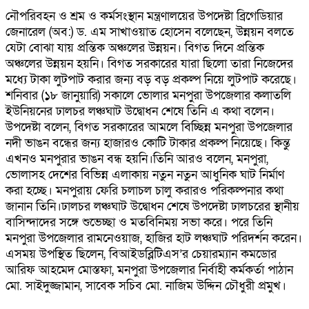
নৌপরিবহন ও শ্রম ও কর্মসংস্থান মন্ত্রণালয়ের উপদেষ্টা ব্রিগেডিয়ার
জেনারেল (অব:) ড. এম সাখাওয়াত হোসেন বলেছেন, উন্নয়ন বলতে
যেটা বোঝা যায় প্রন্তিক অঞ্চলের উন্নয়ন। বিগত দিনে প্রন্তিক
অঞ্চলের উন্নয়ন হয়নি। বিগত সরকারের যারা ছিলো তারা নিজেদের
মধ্যে টাকা লুটপাট করার জন্য বড় বড় প্রকল্প নিয়ে লুটপাট করেছে।
শনিবার (১৮ জানুয়ারি) সকালে ভোলার মনপুরা উপজেলার কলাতলি
ইউনিয়নের ঢালচর লঞ্চঘাট উদ্বোধন শেষে তিনি এ কথা বলেন।
উপদেষ্টা বলেন, বিগত সরকারের আমলে বিচ্ছিন্ন মনপুরা উপজেলার
নদী ভাঙন বন্ধের জন্য হাজারও কোটি টাকার প্রকল্প নিয়েছে। কিন্তু
এখনও মনপুরার ভাঙন বন্ধ হয়নি।তিনি আরও বলেন, মনপুরা,
ভোলাসহ দেশের বিভিন্ন এলাকায় নতুন নতুন আধুনিক ঘাট নির্মাণ
করা হচ্ছে। মনপুরায় ফেরি চলাচল চালু করারও পরিকল্পনার কথা
জানান তিনি।ঢালচর লঞ্চঘাট উদ্বোধন শেষে উপদেষ্টা ঢালচরের স্থানীয়
বাসিন্দাদের সঙ্গে শুভেচ্ছা ও মতবিনিময় সভা করে। পরে তিনি
মনপুরা উপজেলার রামনেওয়াজ, হাজির হাট লঞ্চঘাট পরিদর্শন করেন।
এসময় উপস্থিত ছিলেন, বিআইডব্লিটিএস’র চেয়ারম্যান কমডোর
আরিফ আহমেদ মোস্তফা, মনপুরা উপজেলার নির্বাহী কর্মকর্তা পাঠান
মো. সাইদুজ্জামান, সাবেক সচিব মো. নাজিম উদ্দিন চৌধুরী প্রমুখ।