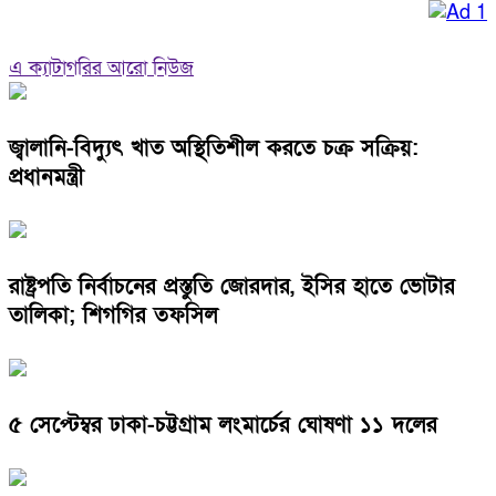
এ ক্যাটাগরির আরো নিউজ
জ্বালানি-বিদ্যুৎ খাত অস্থিতিশীল করতে চক্র সক্রিয়:
প্রধানমন্ত্রী
রাষ্ট্রপতি নির্বাচনের প্রস্তুতি জোরদার, ইসির হাতে ভোটার
তালিকা; শিগগির তফসিল
৫ সেপ্টেম্বর ঢাকা-চট্টগ্রাম লংমার্চের ঘোষণা ১১ দলের