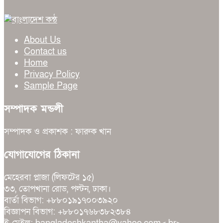
About Us
Contact us
Home
Privacy Policy
Sample Page
সম্পাদক মন্ডলী
সম্পাদক ও প্রকাশক : ফারুক খান
যোগাযোগের ঠিকানা
মেহেরবা প্লাজা (লিফটের ১৫)
৩৩, তোপখানা রোড, পল্টন, ঢাকা।
বার্তা বিভাগ: +৮৮০১৯১৭০০৩৯২০
বিজ্ঞাপন বিভাগ: +৮৮০১৭৬৮৩৮২৩৮৪