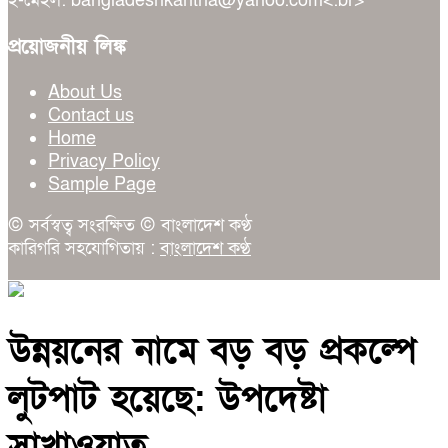
ই-মেইল: bangladeshkantha@yahoo.com<.br>
প্রয়োজনীয় লিঙ্ক
About Us
Contact us
Home
Privacy Policy
Sample Page
© সর্বস্বত্ব সংরক্ষিত © বাংলাদেশ কণ্ঠ
কারিগরি সহযোগিতায় :
বাংলাদেশ কণ্ঠ
উন্নয়নের নামে বড় বড় প্রকল্পে
লুটপাট হয়েছে: উপদেষ্টা
সাখাওয়াত