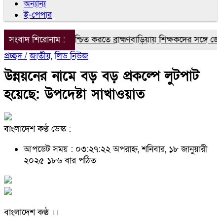
অন্যান্য
ই-পেপার
মানসম্মত শিক্ষা নিশ্চিত করতে ব্রাহ্মণবাড়িয়ায় শিক্ষকদের সঙ্গে জেল
সংবাদ শিরোনাম :
প্রচ্ছদ /
জাতীয়
,
লিড নিউজ
উন্নয়নের নামে বড় বড় প্রকল্পে লুটপাট
হয়েছে: উপদেষ্টা সাখাওয়াত
বাংলাদেশ কণ্ঠ ডেস্ক :
আপডেট সময় : ০৩:২৭:২২ অপরাহ্ন, শনিবার, ১৮ জানুয়ারী
২০২৫
১৮৬ বার পঠিত
বাংলাদেশ কণ্ঠ ।।