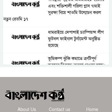
এবং শক্তিশালী গরিলা গ্লাস ৭আই
সুরক্ষা নিয়ে শাওমি উন্মোচন করল
নতুন রেডমি ১৭
ধামরাইয়ে দেপাশাই চ্যাম্পিয়ন্স লীগ
ফুটবল ফাইনাল টুর্নামেন্ট অনুষ্ঠিত
হয়েছে
ভূমিকম্প ঝুঁকি কমাতে ত্রুটিপূর্ণ
ভবনের বিরুদ্ধে ব্যবস্থা নেওয়া হচ্ছে:
রাজউক চেয়ারম্যান
মানসম্মত শিক্ষা নিশ্চিত করতে
ব্রাহ্মণবাড়িয়ায় শিক্ষকদের সঙ্গে জেলা
প্রশাসনের মতবিনিময়।
About Us
Contact us
Home
কসবায় ২৬৪ কেজি গাঁজাসহ মাদক