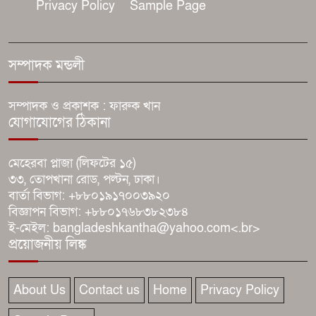
Privacy Policy
Sample Page
সুস্থ সংস্কৃতি ও দায়িত্বশীল
সাংবাদিকতা গঠনে তরুণ
সাংবাদিকদের ভূমিকা অপরিহার্য
সম্পাদক মন্ডলী
একটি হুইল চেয়ারই বদলে দিতে পারে
সম্পাদক ও প্রকাশক : ফারুক খান
প্রতিবন্ধী দীপঙ্করের জীবন
যোগাযোগের ঠিকানা
‘চাঁদা না দিলে রাস্তায় পড়ে থাকবে
মেহেরবা প্লাজা (লিফটের ১৫)
লাশ’: হিন্দু পল্লীতে আতঙ্ক
৩৩, তোপখানা রোড, পল্টন, ঢাকা।
বার্তা বিভাগ: +৮৮০১৯১৭০০৩৯২০
বিজ্ঞাপন বিভাগ: +৮৮০১৭৬৮৩৮২৩৮৪
ফরিদপুরে বিশ্ব মাতৃদুগ্ধ সপ্তাহের সূচনা
ই-মেইল: bangladeshkantha@yahoo.com<.br>
জন্মের প্রথম ঘণ্টায় শালদুধ, প্রথম ছয়
প্রয়োজনীয় লিঙ্ক
মাস শুধু মায়ের বুকের দুধ খাওয়ানোর
আহ্বান
About Us
Contact us
Home
Privacy Policy