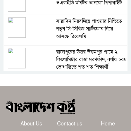
ওএলইডি মনিটর আনলো গিগাবাইট
সারাদিন নিরবচ্ছিন্ন পাওয়ার নিশ্চিতে
নতুন সি-সিরিজ স্মার্টফোন নিয়ে
আসছে রিয়েলমি
রাজাপুরের উত্তর উত্তমপুর গ্রামে ২
কিলোমিটার রাস্তা মরণফাঁদ, বর্ষায় চরম
ভোগান্তিতে শত শত শিক্ষার্থী
মাদকে জড়িত পুলিশ সদস্যদের
বিরুদ্ধেই আগে ব্যবস্থা: খুলনা রেঞ্জ
ডিআইজি
দেশের বাজারে অনারের আল্ট্রা-স্লিম
ফোল্ডেবল ‘ম্যাজিক ভি৬’
About Us
Contact us
Home