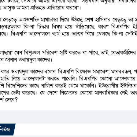
াবে চলছে, সেভাবে আমরা এগিয়ে যাবো। সংবিধান অনুযায়ী নির্বাচনের প্
ত্তি আসুক আমরা প্রতিহত-প্রতিরোধ করবো।
নেতৃত্বে অশুভশক্তি মাথাচাড়া দিয়ে উঠছে, শেখ হাসিনার নেতৃত্বে তা 
ষড়যন্ত্রমূলক কি-না চিন্তার বিষয় হয়ে দাঁড়িয়েছে, কারণ বিএনপির 
রয়েছে। বিএনপি আন্দোলনে ব্যর্থ হয়ে আগুন নিয়ে খেলছে কি-না সেট
কালোছায়া যেন বিশৃঙ্খল পরিবেশ সৃষ্টি করতে না পারে, তাই নেতাকর্মীদ
ান জানান ওবায়দুল কাদের।
রে ওবায়দুল কাদের বলেন, বিএনপি বিক্ষোভ সমাবেশ, মানববন্ধন, পদয
জনসম্মতি নিয়ে আন্দোলনটা করতে পারেনি। বিএনপির কোনো আন্দোলন
পাশি বিদেশিদের কাছে নালিশ করেই থেমে থাকেনি। ইউরোপীয় ইউনিয়ন
ের চেষ্টা করেছে। যে দেশে নিজেদের কোনো মানবাধিকার নেই তার
্শ দেবে?
 নিউজ