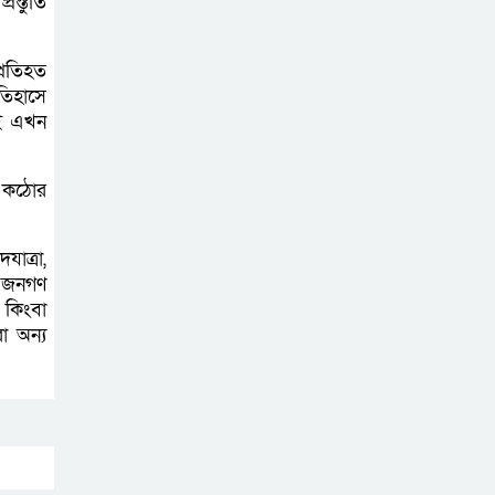
রস্তুতি
রাজাপুরের উত্তর
প্রতিহত
উত্তমপুর গ্রামে ২
ইতিহাসে
কিলোমিটার রাস্তা
াই এখন
মরণফাঁদ, বর্ষায় চরম ভোগান্তিতে শত
শত শিক্ষার্থী
ের কঠোর
মাদকে জড়িত পুলিশ
াত্রা,
সদস্যদের বিরুদ্ধেই
ে জনগণ
আগে ব্যবস্থা: খুলনা
 কিংবা
রেঞ্জ ডিআইজি
া অন্য
দেশের বাজারে
অনারের আল্ট্রা-স্লিম
ফোল্ডেবল ‘ম্যাজিক
ভি৬’