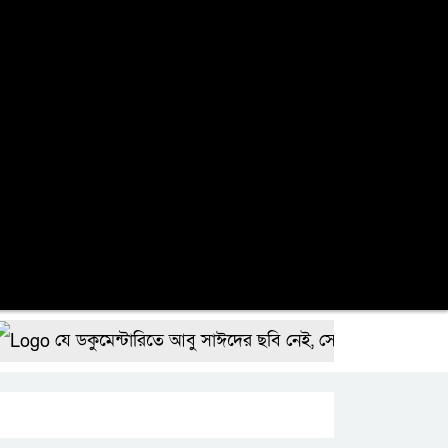
যে ডকুমেন্টারিতে আবু সাঈদের ছবি নেই, সেটা কোনো ডকুমেন্টারি নয়: ভার