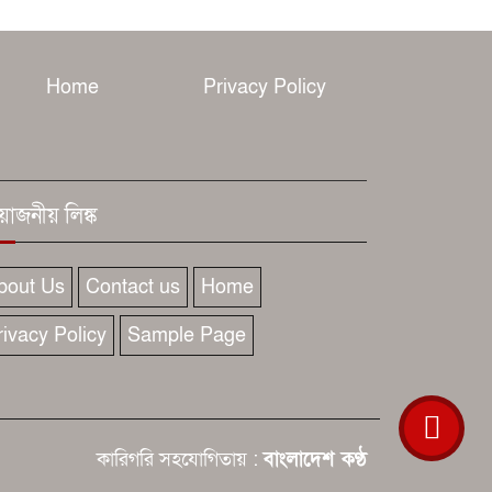
মাতৃদুগ্ধ সপ্তাহের
সূচনা জন্মের প্রথম
ঘণ্টায় শালদুধ, প্রথম ছয় মাস শুধু মায়ের
Home
Privacy Policy
বুকের দুধ খাওয়ানোর আহ্বান
রয়োজনীয় লিঙ্ক
bout Us
Contact us
Home
rivacy Policy
Sample Page
কারিগরি সহযোগিতায় :
বাংলাদেশ কণ্ঠ