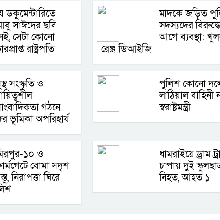
ে ডকুমেন্টারিতে
মাদকে জড়িত পু
বু সাঈদের ছবি
সদস্যদের বিরুদ্ধ
েই, সেটা কোনো
আগে ব্যবস্থা: খুল
প্রাপ্ত রাষ্ট্রপতি
রেঞ্জ ডিআইজি
ুস্থ সংস্কৃতি ও
পুলিশ কোনো দল
ায়িত্বশীল
লাঠিয়াল বাহিনী 
াংবাদিকতা গঠনে
স্বরাষ্ট্রমন্ত্রী
র ভূমিকা অপরিহার্য
িরপুর-১০ ও
ধামরাইয়ে ড্রাম ট্
ার্মগেটে বোমা সদৃশ
চাপায় দুই স্কুলছাত্
স্তু, নিরাপত্তা ঘিরে
নিহত, আহত ১
ুলিশ