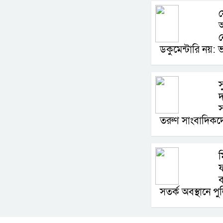
য
আ
ন
ডকুমেন্টারি নয়: ভার
স
দ
স
তরুণ সাংবাদিকদে
ম
ফ
ব
সতর্ক অবস্থানে প