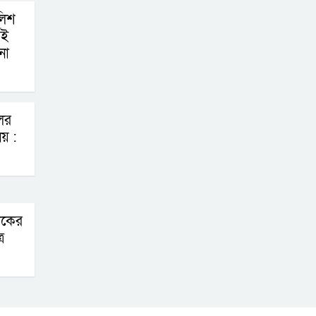
লিশ
সুস্থ সংস্কৃতি ও
েই
দায়িত্বশীল
না
সাংবাদিকতা গঠনে
তরুণ সাংবাদিকদের ভূমিকা অপরিহার্য
ের
একটি হুইল চেয়ারই
নয় :
বদলে দিতে পারে
প্রতিবন্ধী দীপঙ্করের
জীবন
রাকের
‘চাঁদা না দিলে রাস্তায়
র
পড়ে থাকবে লাশ’:
হিন্দু পল্লীতে আতঙ্ক
ফরিদপুরে বিশ্ব