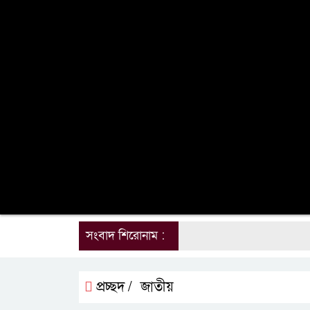
তথ্য প্রযুক্তি
সম্পাদকের কলাম
লাইফস্টাইল
ভ্রমন
অন্যান্য
ই-পেপার
সংবাদ শিরোনাম :
প্রচ্ছদ /
জাতীয়