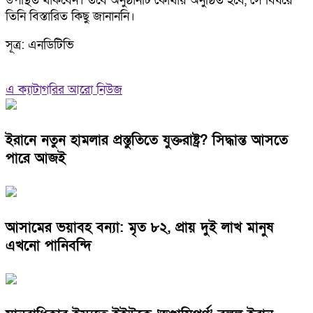
উপস্থিত থাকবেন। তবে অনুষ্ঠানটি কোথায় অনুষ্ঠিত হবে, সে বিষয়ে
তিনি বিস্তারিত কিছু জানাননি।
সূত্র: এনডিটিভি
এ ক্যাটাগরির আরো নিউজ
ইরানে নতুন হামলার প্রস্তুতিতে যুক্তরাষ্ট্র? সিদ্ধান্ত আসতে
পারে আজই
আসামের ভয়াবহ বন্যা: মৃত ৮২, প্রায় দুই লাখ মানুষ
এখনো পানিবন্দি