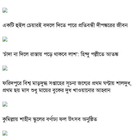
একটি হুইল চেয়ারই বদলে দিতে পারে প্রতিবন্ধী দীপঙ্করের জীবন
‘চাঁদা না দিলে রাস্তায় পড়ে থাকবে লাশ’: হিন্দু পল্লীতে আতঙ্ক
ফরিদপুরে বিশ্ব মাতৃদুগ্ধ সপ্তাহের সূচনা জন্মের প্রথম ঘণ্টায় শালদুধ,
প্রথম ছয় মাস শুধু মায়ের বুকের দুধ খাওয়ানোর আহ্বান
কুমিল্লায় শাহীন স্কুলের বর্ণাঢ্য ফল উৎসব অনুষ্ঠিত