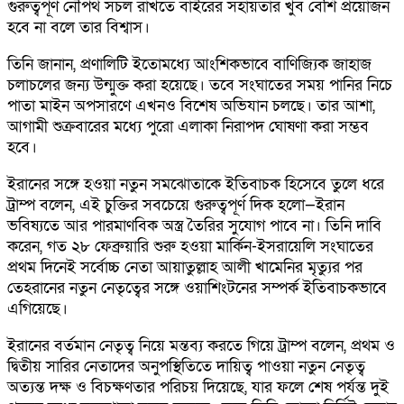
গুরুত্বপূর্ণ নৌপথ সচল রাখতে বাইরের সহায়তার খুব বেশি প্রয়োজন
হবে না বলে তার বিশ্বাস।
তিনি জানান, প্রণালিটি ইতোমধ্যে আংশিকভাবে বাণিজ্যিক জাহাজ
চলাচলের জন্য উন্মুক্ত করা হয়েছে। তবে সংঘাতের সময় পানির নিচে
পাতা মাইন অপসারণে এখনও বিশেষ অভিযান চলছে। তার আশা,
আগামী শুক্রবারের মধ্যে পুরো এলাকা নিরাপদ ঘোষণা করা সম্ভব
হবে।
ইরানের সঙ্গে হওয়া নতুন সমঝোতাকে ইতিবাচক হিসেবে তুলে ধরে
ট্রাম্প বলেন, এই চুক্তির সবচেয়ে গুরুত্বপূর্ণ দিক হলো—ইরান
ভবিষ্যতে আর পারমাণবিক অস্ত্র তৈরির সুযোগ পাবে না। তিনি দাবি
করেন, গত ২৮ ফেব্রুয়ারি শুরু হওয়া মার্কিন-ইসরায়েলি সংঘাতের
প্রথম দিনেই সর্বোচ্চ নেতা আয়াতুল্লাহ আলী খামেনির মৃত্যুর পর
তেহরানের নতুন নেতৃত্বের সঙ্গে ওয়াশিংটনের সম্পর্ক ইতিবাচকভাবে
এগিয়েছে।
ইরানের বর্তমান নেতৃত্ব নিয়ে মন্তব্য করতে গিয়ে ট্রাম্প বলেন, প্রথম ও
দ্বিতীয় সারির নেতাদের অনুপস্থিতিতে দায়িত্ব পাওয়া নতুন নেতৃত্ব
অত্যন্ত দক্ষ ও বিচক্ষণতার পরিচয় দিয়েছে, যার ফলে শেষ পর্যন্ত দুই