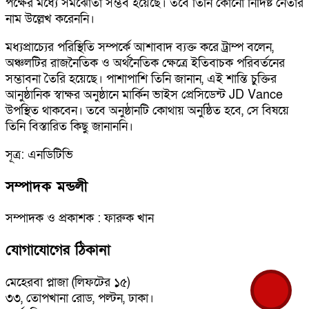
পক্ষের মধ্যে সমঝোতা সম্ভব হয়েছে। তবে তিনি কোনো নির্দিষ্ট নেতার
নাম উল্লেখ করেননি।
মধ্যপ্রাচ্যের পরিস্থিতি সম্পর্কে আশাবাদ ব্যক্ত করে ট্রাম্প বলেন,
অঞ্চলটির রাজনৈতিক ও অর্থনৈতিক ক্ষেত্রে ইতিবাচক পরিবর্তনের
সম্ভাবনা তৈরি হয়েছে। পাশাপাশি তিনি জানান, এই শান্তি চুক্তির
আনুষ্ঠানিক স্বাক্ষর অনুষ্ঠানে মার্কিন ভাইস প্রেসিডেন্ট JD Vance
উপস্থিত থাকবেন। তবে অনুষ্ঠানটি কোথায় অনুষ্ঠিত হবে, সে বিষয়ে
তিনি বিস্তারিত কিছু জানাননি।
সূত্র: এনডিটিভি
সম্পাদক মন্ডলী
সম্পাদক ও প্রকাশক : ফারুক খান
যোগাযোগের ঠিকানা
মেহেরবা প্লাজা (লিফটের ১৫)
৩৩, তোপখানা রোড, পল্টন, ঢাকা।