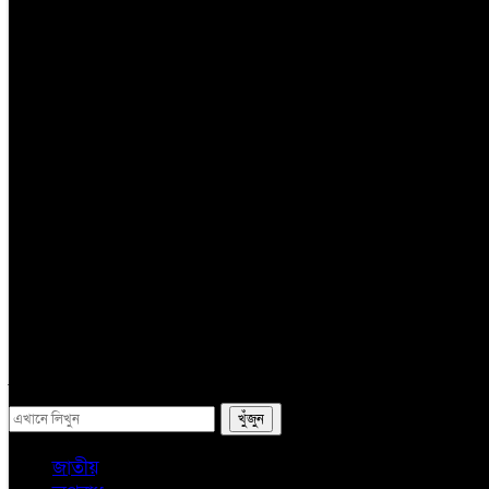
তথ্য প্রযুক্তি
সম্পাদকের কলাম
লাইফস্টাইল
ভ্রমন
অন্যান্য
ই-পেপার
সব
জাতীয়