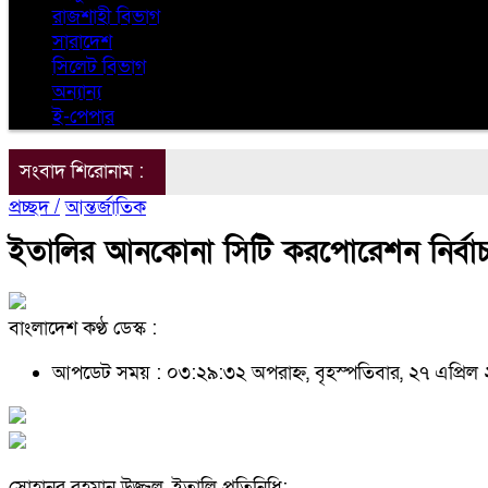
রাজশাহী বিভাগ
সারাদেশ
সিলেট বিভাগ
অন্যান্য
ই-পেপার
সংবাদ শিরোনাম :
প্রচ্ছদ /
আন্তর্জাতিক
ইতালির আনকোনা সিটি করপোরেশন নির্বাচনের
বাংলাদেশ কণ্ঠ ডেস্ক :
আপডেট সময় : ০৩:২৯:৩২ অপরাহ্ন, বৃহস্পতিবার, ২৭ এপ্রি
সোহানুর রহমান উজ্জ্বল, ইতালি প্রতিনিধি: