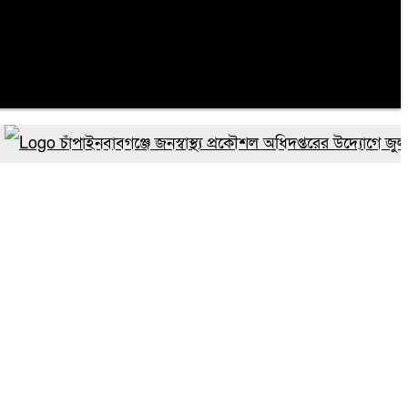
চাঁপাইনবাবগঞ্জে জনস্বাস্থ্য প্রকৌশল অধিদপ্তরের উদ্যোগে জুলাই গণঅ