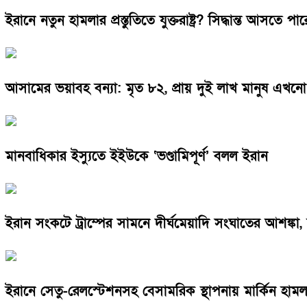
ইরানে নতুন হামলার প্রস্তুতিতে যুক্তরাষ্ট্র? সিদ্ধান্ত আসতে 
আসামের ভয়াবহ বন্যা: মৃত ৮২, প্রায় দুই লাখ মানুষ এখনো 
মানবাধিকার ইস্যুতে ইইউকে ‘ভণ্ডামিপূর্ণ’ বলল ইরান
ইরান সংকটে ট্রাম্পের সামনে দীর্ঘমেয়াদি সংঘাতের আশঙ্কা
ইরানে সেতু-রেলস্টেশনসহ বেসামরিক স্থাপনায় মার্কিন হামল