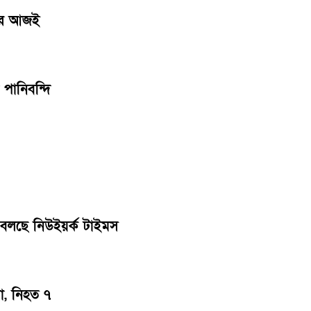
পারে আজই
পানিবন্দি
, বলছে নিউইয়র্ক টাইমস
া, নিহত ৭