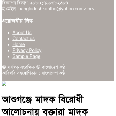
বিজ্ঞাপন বিভাগ: +৮৮০১৭৬৮৩৮২৩৮৪
ই-মেইল: bangladeshkantha@yahoo.com<.br>
প্রয়োজনীয় লিঙ্ক
About Us
Contact us
Home
Privacy Policy
Sample Page
© সর্বস্বত্ব সংরক্ষিত © বাংলাদেশ কণ্ঠ
কারিগরি সহযোগিতায় :
বাংলাদেশ কণ্ঠ
আশুগঞ্জে মাদক বিরোধী
আলোচনায় বক্তারা মাদক