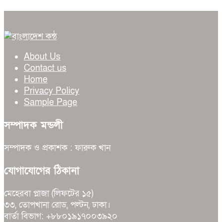
About Us
Contact us
Home
Privacy Policy
Sample Page
সম্পাদক মন্ডলী
সম্পাদক ও প্রকাশক : ফারুক খান
যোগাযোগের ঠিকানা
মেহেরবা প্লাজা (লিফটের ১৫)
৩৩, তোপখানা রোড, পল্টন, ঢাকা।
বার্তা বিভাগ: +৮৮০১৯১৭০০৩৯২০