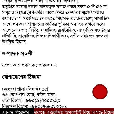
নজরদারি ও নৈতিক শিক্ষা নিশ্চিত করা প্রয়োজন।
অনুষ্ঠানে বক্তারা বলেন, মাদকমুক্ত সমাজ গঠনে সকল শ্রেণি-পেশার
মানুষের অংশগ্রহণ জরুরি। বিশেষ করে তরুণ প্রজন্মকে মাদকের
ভয়াবহতা সম্পর্কে সচেতন করতে নিয়মিত প্রচার-প্রচারণা, সামাজিক
আন্দোলন এবং প্রশাসনের কার্যকর ভূমিকা অব্যাহত রাখতে হবে।
আলোচনা সভায় বিভিন্ন সামাজিক, রাজনৈতিক, সাংস্কৃতিক সংগঠনের
প্রতিনিধি, সাংবাদিক, শিক্ষক-শিক্ষার্থী এবং সুশীল সমাজের সদস্যরা
উপস্থিত ছিলেন।
সম্পাদক মন্ডলী
সম্পাদক ও প্রকাশক : ফারুক খান
যোগাযোগের ঠিকানা
মেহেরবা প্লাজা (লিফটের ১৫)
৩৩, তোপখানা রোড, পল্টন, ঢাকা।
বার্তা বিভাগ: +৮৮০১৯১৭০০৩৯২০
বিজ্ঞাপন বিভাগ: +৮৮০১৭৬৮৩৮২৩৮৪
ই-মেইল: bangladeshkantha@yahoo.com<.br>
ক্ষার্থীদের জন্য দারাজে এক্সক্লুসিভ ডিসকাউন্ট নিয়ে আসছে রিয়েলমি স
সংবাদ শিরোনাম :