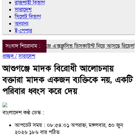
রাজশাহী বিভাগ
সারাদেশ
সিলেট বিভাগ
অন্যান্য
ই-পেপার
ষার্থীদের জন্য দারাজে এক্সক্লুসিভ ডিসকাউন্ট নিয়ে আসছে রিয়েলমি সি
সংবাদ শিরোনাম :
প্রচ্ছদ /
সারাদেশ
আশুগঞ্জে মাদক বিরোধী আলোচনায়
বক্তারা মাদক একজন ব্যক্তিকে নয়, একটি
পরিবার ধ্বংস করে দেয়
বাংলাদেশ কণ্ঠ ডেস্ক :
আপডেট সময় : ০৮:৫৪:০১ অপরাহ্ন, মঙ্গলবার, ৩০ জুন
২০২৬
১৮৬ বার পঠিত