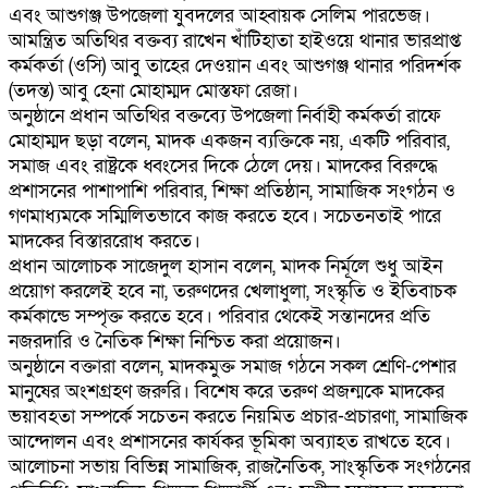
এবং আশুগঞ্জ উপজেলা যুবদলের আহ্বায়ক সেলিম পারভেজ।
আমন্ত্রিত অতিথির বক্তব্য রাখেন খাঁটিহাতা হাইওয়ে থানার ভারপ্রাপ্ত
কর্মকর্তা (ওসি) আবু তাহের দেওয়ান এবং আশুগঞ্জ থানার পরিদর্শক
(তদন্ত) আবু হেনা মোহাম্মদ মোস্তফা রেজা।
অনুষ্ঠানে প্রধান অতিথির বক্তব্যে উপজেলা নির্বাহী কর্মকর্তা রাফে
মোহাম্মদ ছড়া বলেন, মাদক একজন ব্যক্তিকে নয়, একটি পরিবার,
সমাজ এবং রাষ্ট্রকে ধ্বংসের দিকে ঠেলে দেয়। মাদকের বিরুদ্ধে
প্রশাসনের পাশাপাশি পরিবার, শিক্ষা প্রতিষ্ঠান, সামাজিক সংগঠন ও
গণমাধ্যমকে সম্মিলিতভাবে কাজ করতে হবে। সচেতনতাই পারে
মাদকের বিস্তাররোধ করতে।
প্রধান আলোচক সাজেদুল হাসান বলেন, মাদক নির্মূলে শুধু আইন
প্রয়োগ করলেই হবে না, তরুণদের খেলাধুলা, সংস্কৃতি ও ইতিবাচক
কর্মকান্ডে সম্পৃক্ত করতে হবে। পরিবার থেকেই সন্তানদের প্রতি
নজরদারি ও নৈতিক শিক্ষা নিশ্চিত করা প্রয়োজন।
অনুষ্ঠানে বক্তারা বলেন, মাদকমুক্ত সমাজ গঠনে সকল শ্রেণি-পেশার
মানুষের অংশগ্রহণ জরুরি। বিশেষ করে তরুণ প্রজন্মকে মাদকের
ভয়াবহতা সম্পর্কে সচেতন করতে নিয়মিত প্রচার-প্রচারণা, সামাজিক
আন্দোলন এবং প্রশাসনের কার্যকর ভূমিকা অব্যাহত রাখতে হবে।
আলোচনা সভায় বিভিন্ন সামাজিক, রাজনৈতিক, সাংস্কৃতিক সংগঠনের