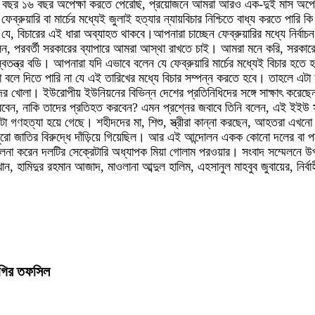
১৫ বছর ১৬ বছর অপেক্ষা করতে পেরেছি, প্রয়োজনে আমরা আরও এক-দুই মাস অ
রুয়ারি বা মার্চের মধ্যেই জুলাই হত্যার ন্যায়বিচার নিশ্চিতে বাধ্য করতে পারি
 যে, বিচারের এই ধারা অব্যাহত থাকবে।আপনারা চাচ্ছেন ফেব্রুয়ারির মধ্যে নির
বলেন, পরবর্তী সরকারের ব্যাপারে আমরা আস্থা রাখতে চাই। আমরা মনে করি, সরক
ত্র বডি। আপনারা যদি এভাবে বলেন যে ফেব্রুয়ারি মার্চের মধ্যেই বিচার হতে হব
 বলে দিতে পারি না যে এই তারিখের মধ্যে বিচার সম্পন্ন করতে হবে। তাহলে এটা 
খোলা। ইউরোপীয় ইউনিয়নের বিভিন্ন দেশের প্রতিনিধিদের সঙ্গে সাক্ষাৎ করেছে
বেন, নাকি তাদের প্রতিহত করবেন? এমন প্রশ্নের জবাবে তিনি বলেন, এই ইইউ সফরে
গণহত্যা হয়ে গেছে। শহীদদের মা, শিশু, স্ত্রীরা কান্না করছেন, আহতরা এখন
রো জাতির বিরুদ্ধে দাঁড়িয়ে গিয়েছিল। আর এই আন্দোলন একক কোনো দলের বা প
চালনা করেন দলটির সেক্রেটারি অধ্যাপক মিয়া গোলাম পরওয়ার। সংবাদ সম্মেলনে 
ন, হামিদুর রহমান আজাদ, মাওলানা আব্দুল হালিম, এহসানুল মাহবুব জুবায়ের, নির
িগগির তফসিল