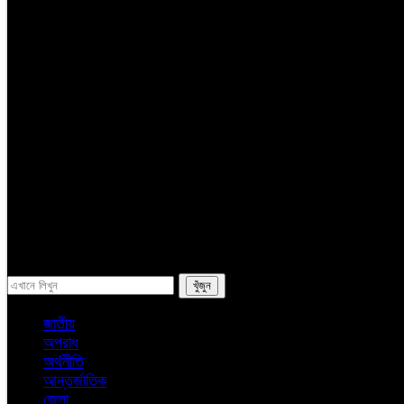
সম্পাদকের কলাম
লাইফস্টাইল
ভ্রমন
অন্যান্য
ই-পেপার
সব
জাতীয়
অপরাধ
অর্থনীতি
আন্তর্জাতিক
জেলা