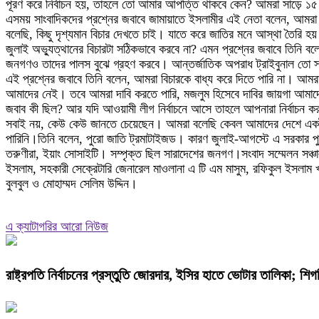
পূরণ করে নির্বাচন হয়, তাহলে তো আমার আপত্তি থাকবে কেন? আমরা সাড়ে 
এসময় সাংবাদিকদের প্রশ্নের জবাবে জামায়াতে ইসলামীর এই নেতা বলেন, আমরা ফেব্
বলেছি, কিছু দৃশ্যমান বিচার দেখতে চাই। যাতে করে জাতির মনে আস্থা তৈরি হয়
জুলাই অভ্যুত্থানের বিচারটা সঠিকভাবে করবে না? এমন প্রশ্নের জবাবে তিনি 
জনগণও তাদের পালস বুঝে গ্রহণ করবে। আন্তর্জাতিক অপরাধ ট্রাইবুনাল তো স্বতন্
এই প্রশ্নের জবাবে তিনি বলেন, আমরা বিচারকে বাধ্য করে দিতে পারি না। আমরা
আমাদের নেই। তবে আমরা দাবি করতে পারি, মজলুম হিসেবে দাবির জায়গা আমাদের 
জবাব কী ছিল? আর যদি আওয়ামী লীগ নির্বাচনে আসে তাহলে আপনারা নির্বাচন কর
সবাই নয়, কেউ কেউ জানতে চেয়েছেন। আমরা বলেছি কেবল আমাদের দেশে একটা 
পারিনি।তিনি বলেন, পুরো জাতি ট্রমাটাইজড। কারণ জুলাই-আগস্টে এ সরকার পু
তরুণীরা, ইয়াং সোসাইটি। সম্পৃক্ত ছিল সারাদেশের জনগণ।সংবাদ সম্মেলন সঞ্
ইসলাম, সহকারী সেক্রেটারি জেনারেল মাওলানা এ টি এম মাসুম, রফিকুল ইসলাম খা
বুলবুল ও মোহাম্মদ সেলিম উদ্দিন।
এ ক্যাটাগরির আরো নিউজ
রাষ্ট্রপতি নির্বাচনের প্রস্তুতি জোরদার, ইসির হাতে ভোটার তালিকা; শ