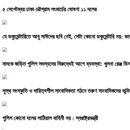
৫ সেপ্টেম্বর ঢাকা-চট্টগ্রাম লংমার্চের ঘোষণা ১১ দলের
যে ডকুমেন্টারিতে আবু সাঈদের ছবি নেই, সেটা কোনো ডকুমেন্টারি নয়: ভারপ
মাদকে জড়িত পুলিশ সদস্যদের বিরুদ্ধেই আগে ব্যবস্থা: খুলনা রেঞ্জ 
সুস্থ সংস্কৃতি ও দায়িত্বশীল সাংবাদিকতা গঠনে তরুণ সাংবাদিকদের ভূমি
পুলিশ কোনো দলের লাঠিয়াল বাহিনী নয় : স্বরাষ্ট্রমন্ত্রী