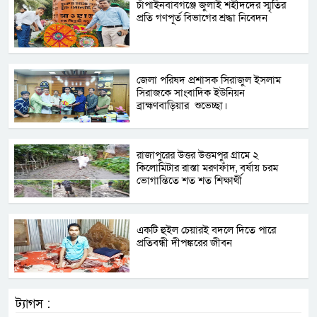
চাঁপাইনবাবগঞ্জে জুলাই শহীদদের স্মৃতির
প্রতি গণপূর্ত বিভাগের শ্রদ্ধা নিবেদন
জেলা পরিষদ প্রশাসক সিরাজুল ইসলাম
সিরাজকে সাংবাদিক ইউনিয়ন
ব্রাহ্মণবাড়িয়ার শুভেচ্ছা।
রাজাপুরের উত্তর উত্তমপুর গ্রামে ২
কিলোমিটার রাস্তা মরণফাঁদ, বর্ষায় চরম
ভোগান্তিতে শত শত শিক্ষার্থী
একটি হুইল চেয়ারই বদলে দিতে পারে
প্রতিবন্ধী দীপঙ্করের জীবন
ট্যাগস :