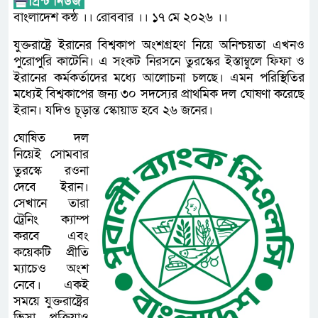
বাংলাদেশ কন্ঠ ।। রোববার ।। ১৭ মে ২০২৬ ।।
যুক্তরাষ্ট্রে ইরানের বিশ্বকাপ অংশগ্রহণ নিয়ে অনিশ্চয়তা এখনও
পুরোপুরি কাটেনি। এ সংকট নিরসনে তুরস্কের ইস্তাম্বুলে ফিফা ও
ইরানের কর্মকর্তাদের মধ্যে আলোচনা চলছে। এমন পরিস্থিতির
মধ্যেই বিশ্বকাপের জন্য ৩০ সদস্যের প্রাথমিক দল ঘোষণা করেছে
ইরান। যদিও চূড়ান্ত স্কোয়াড হবে ২৬ জনের।
ঘোষিত দল
নিয়েই সোমবার
তুরস্কে রওনা
দেবে ইরান।
সেখানে তারা
ট্রেনিং ক্যাম্প
করবে এবং
কয়েকটি প্রীতি
ম্যাচেও অংশ
নেবে। একই
সময়ে যুক্তরাষ্ট্রের
ভিসা প্রক্রিয়াও