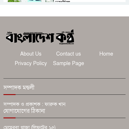
তফসিল
৫ সেপ্টেম্বর ঢাকা-চট্টগ্রাম লংমার্চের
ঘোষণা ১১ দলের
ধামরাইয়ে মাদকবিরোধী ফুটবল
টুর্নামেন্টের উদ্বোধনী ম্যাচ অনুষ্ঠিত
About Us
Contact us
Home
Privacy Policy
Sample Page
যে ডকুমেন্টারিতে আবু সাঈদের ছবি
নেই, সেটা কোনো ডকুমেন্টারি নয়:
ভারপ্রাপ্ত রাষ্ট্রপতি
সম্পাদক মন্ডলী
২৪০ হার্টজ রিফ্রেশ রেটের কিউডি-
সম্পাদক ও প্রকাশক : ফারুক খান
ওএলইডি মনিটর আনলো গিগাবাইট
যোগাযোগের ঠিকানা
সারাদিন নিরবচ্ছিন্ন পাওয়ার নিশ্চিতে
মেহেরবা প্লাজা (লিফটের ১৫)