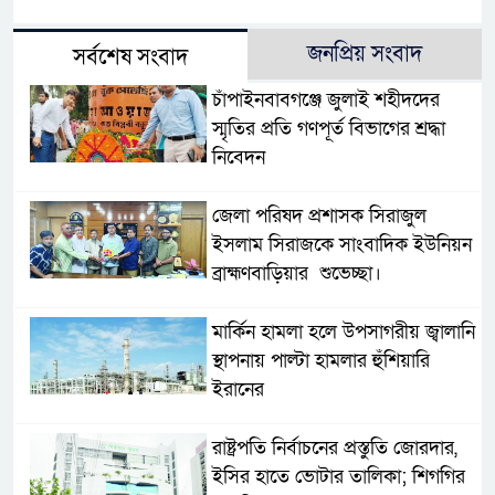
জনপ্রিয় সংবাদ
সর্বশেষ সংবাদ
চাঁপাইনবাবগঞ্জে জুলাই শহীদদের
স্মৃতির প্রতি গণপূর্ত বিভাগের শ্রদ্ধা
নিবেদন
জেলা পরিষদ প্রশাসক সিরাজুল
ইসলাম সিরাজকে সাংবাদিক ইউনিয়ন
ব্রাহ্মণবাড়িয়ার শুভেচ্ছা।
মার্কিন হামলা হলে উপসাগরীয় জ্বালানি
স্থাপনায় পাল্টা হামলার হুঁশিয়ারি
ইরানের
রাষ্ট্রপতি নির্বাচনের প্রস্তুতি জোরদার,
ইসির হাতে ভোটার তালিকা; শিগগির